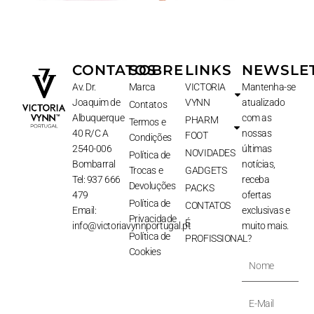
CONTATOS
SOBRE
LINKS
NEWSLE
Av. Dr.
Marca
VICTORIA
Mantenha-se
Joaquim de
VYNN
atualizado
Contatos
Albuquerque
com as
PHARM
Termos e
40 R/C A
nossas
FOOT
Condições
2540-006
últimas
NOVIDADES
Política de
Bombarral
notícias,
Trocas e
GADGETS
Tel: 937 666
receba
Devoluções
PACKS
479
ofertas
Política de
CONTATOS
Email:
exclusivas e
Privacidade
É
info@victoriavynnportugal.pt
muito mais.
Política de
PROFISSIONAL?
Cookies
Nome
E-