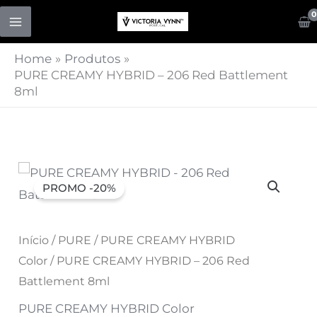
Skip
to
content
Home
Produtos
PURE CREAMY HYBRID – 206 Red Battlement
8ml
Quantidade
O
O
PROMO -20%
de
preço
preço
PURE
CREAMY
original
Início
/
PURE
atual
/
PURE CREAMY HYBRID
HYBRID
Color
/ PURE CREAMY HYBRID – 206 Red
era:
é:
-
Battlement 8ml
206
7,07 €.
5,66 €.
PURE CREAMY HYBRID Color