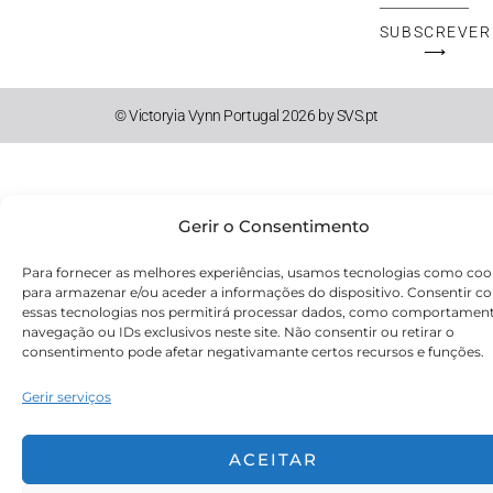
Mail
SUBSCREVER
⟶
© Victoryia Vynn Portugal 2026 by SVS.pt
Gerir o Consentimento
Para fornecer as melhores experiências, usamos tecnologias como coo
para armazenar e/ou aceder a informações do dispositivo. Consentir c
essas tecnologias nos permitirá processar dados, como comportamen
navegação ou IDs exclusivos neste site. Não consentir ou retirar o
consentimento pode afetar negativamante certos recursos e funções.
Gerir serviços
ACEITAR