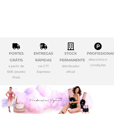
PORTES
ENTREGAS
STOCK
PROFISSIONAI
descontos e
GRÁTIS
RÁPIDAS
PERMANENTE
condições
a partir de
via CTT
distribuidor
60€ (exceto
Expresso
oficial
ilhas)