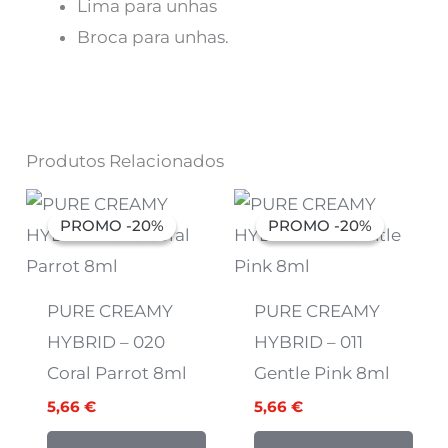
Lima para unhas
Broca para unhas.
Produtos Relacionados
O
O
O
O
preço
preço
preço
preço
PROMO -20%
PROMO -20%
PROMO -20%
PROMO -20%
original
atual
original
atual
era:
é:
era:
é:
7,07 €.
5,66 €.
7,07 €.
5,66 €.
PURE CREAMY
PURE CREAMY
HYBRID – 020
HYBRID – 011
Coral Parrot 8ml
Gentle Pink 8ml
5,66
€
5,66
€