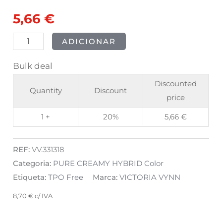
Red
5,66
€
Battlement
8ml
ADICIONAR
Bulk deal
Discounted
Quantity
Discount
price
1 +
20%
5,66
€
REF:
VV.331318
Categoria:
PURE CREAMY HYBRID Color
Etiqueta:
TPO Free
Marca:
VICTORIA VYNN
8,70
€
c/ IVA