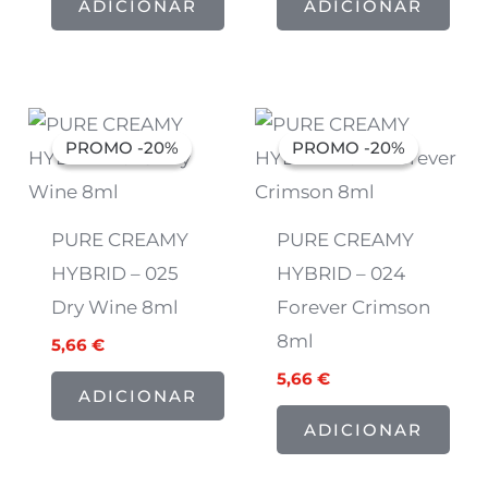
ADICIONAR
ADICIONAR
O
O
O
O
preço
preço
preço
preço
PROMO -20%
PROMO -20%
PROMO -20%
PROMO -20%
original
atual
original
atual
era:
é:
era:
é:
7,07 €.
5,66 €.
7,07 €.
5,66 €.
PURE CREAMY
PURE CREAMY
HYBRID – 025
HYBRID – 024
Dry Wine 8ml
Forever Crimson
8ml
5,66
€
5,66
€
ADICIONAR
ADICIONAR