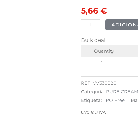
CREAMY
original
atual
5,66
€
HYBRID
era:
é:
-
ADICION
165
7,07 €.
5,66 €.
Bulk deal
Cheerful
Trip
Quantity
8ml
1 +
REF:
VV.330820
Categoria:
PURE CREAMY
Etiqueta:
TPO Free
Ma
8,70
€
c/ IVA