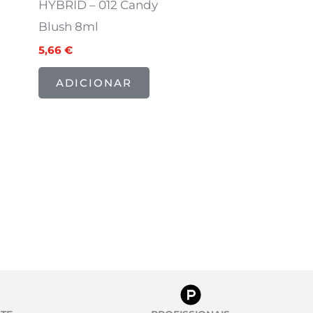
HYBRID – 012 Candy
Blush 8ml
5,66
€
ADICIONAR