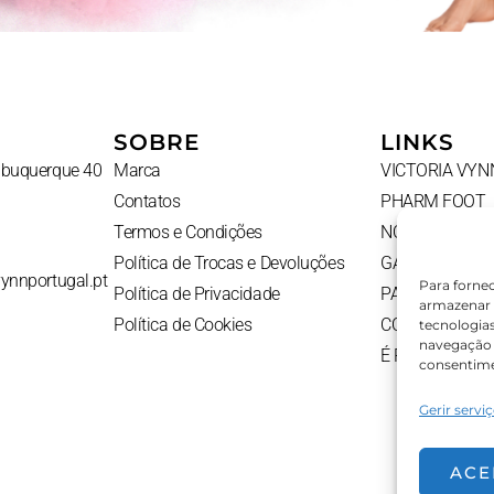
SOBRE
LINKS
Albuquerque 40
Marca
VICTORIA VYN
Contatos
PHARM FOOT
Termos e Condições
NOVIDADES
Política de Trocas e Devoluções
GADGETS
vynnportugal.pt
Para forne
Política de Privacidade
PACKS
armazenar 
Política de Cookies
CONTATOS
tecnologia
navegação o
É PROFISSION
consentime
Gerir servi
ACE