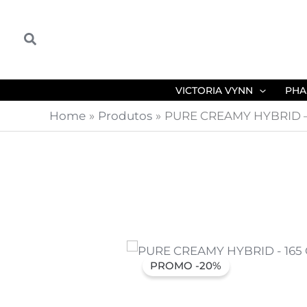
Skip
to
Search
content
VICTORIA VYNN
PHA
Home
Produtos
PURE CREAMY HYBRID – 1
PROMO -20%