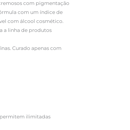
os cremosos com pigmentação
 fórmula com um índice de
ível com álcool cosmético.
a a linha de produtos
afinas. Curado apenas com
 permitem ilimitadas