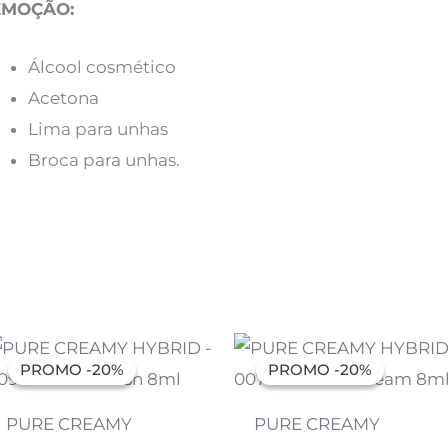
EMOÇÃO:
Álcool cosmético
Acetona
Lima para unhas
Broca para unhas.
O
O
O
O
preço
preço
preço
preço
PROMO -20%
PROMO -20%
PROMO -20%
PROMO -20%
original
atual
original
atual
era:
é:
era:
é:
7,07 €.
5,66 €.
7,07 €.
5,66 €.
PURE CREAMY
PURE CREAMY