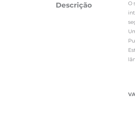
O 
Descrição
in
se
Um
Pu
Es
lâ
V