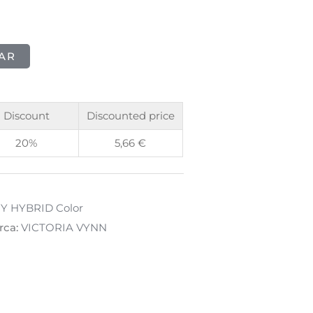
AR
Discount
Discounted price
20%
5,66
€
 HYBRID Color
rca:
VICTORIA VYNN