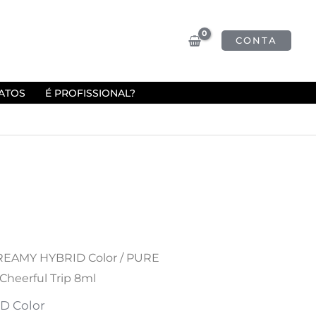
CONTA
ATOS
É PROFISSIONAL?
EAMY HYBRID Color
/ PURE
heerful Trip 8ml
D Color