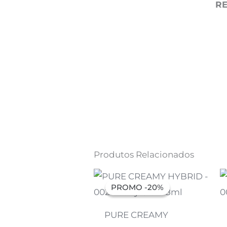
R
Produtos Relacionados
O
O
preço
preço
PROMO -20%
PROMO -20%
original
atual
era:
é:
7,07 €.
5,66 €.
PURE CREAMY