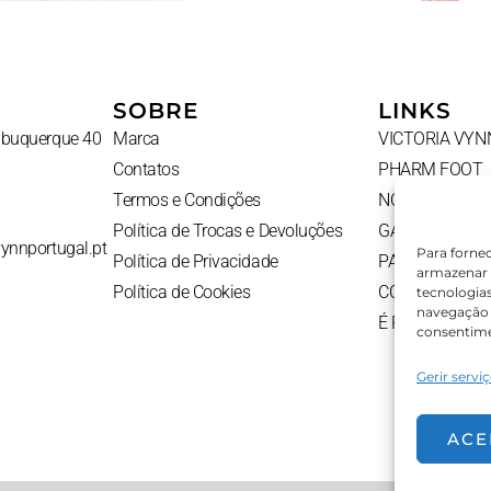
SOBRE
LINKS
Albuquerque 40
Marca
VICTORIA VYN
Contatos
PHARM FOOT
Termos e Condições
NOVIDADES
Política de Trocas e Devoluções
GADGETS
vynnportugal.pt
Para forne
Política de Privacidade
PACKS
armazenar 
Política de Cookies
CONTATOS
tecnologia
navegação o
É PROFISSION
consentime
Gerir servi
ACE