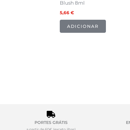
Blush 8ml
5,66
€
ADICIONAR
PORTES GRÁTIS
E
a partir de 60€ (exceto ilhas)