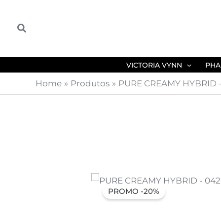
Skip
to
Search
content
VICTORIA VYNN
PHA
Home
Produtos
PURE CREAMY HYBRID – 
PROMO -20%