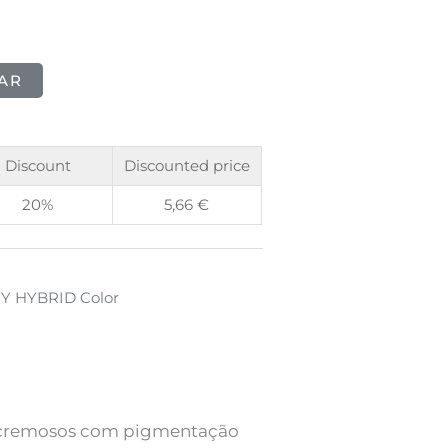
AR
Discount
Discounted price
20%
5,66
€
 HYBRID Color
os cremosos com pigmentação