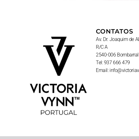
CONTATOS
Av. Dr. Joaquim de 
R/C A
2540-006 Bombarral
Tel: 937 666 479
Email: info@victoria