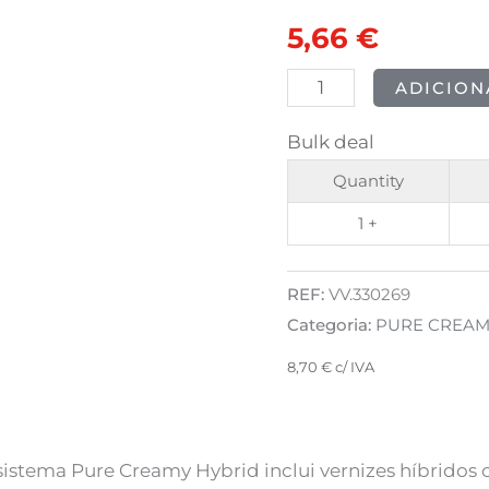
CREAMY
original
atual
5,66
€
HYBRID
era:
é:
-
ADICION
042
7,07 €.
5,66 €.
Bulk deal
Milk
Coffee
Quantity
8ml
1 +
REF:
VV.330269
Categoria:
PURE CREAMY
8,70
€
c/ IVA
sistema Pure Creamy Hybrid inclui vernizes híbrid