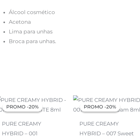
Álcool cosmético
Acetona
Lima para unhas
Broca para unhas.
O
O
O
O
preço
preço
preço
preço
PROMO -20%
PROMO -20%
PROMO -20%
PROMO -20%
original
atual
original
atual
era:
é:
era:
é:
7,07 €.
5,66 €.
7,07 €.
5,66 €.
PURE CREAMY
PURE CREAMY
HYBRID – 001
HYBRID – 007 Sweet