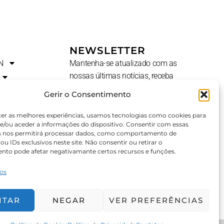
NEWSLETTER
N
Mantenha-se atualizado com as
nossas últimas notícias, receba
ofertas exclusivas e muito mais.
Gerir o Consentimento
Nome
cer as melhores experiências, usamos tecnologias como cookies para
e/ou aceder a informações do dispositivo. Consentir com essas
s nos permitirá processar dados, como comportamento de
u IDs exclusivos neste site. Não consentir ou retirar o
E-
AL?
nto pode afetar negativamante certos recursos e funções.
Mail
ços
SUBSCREVER ⟶
ITAR
NEGAR
VER PREFERÊNCIAS