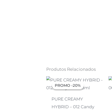
Produtos Relacionados
O
O
preço
preço
PROMO -20%
PROMO -20%
original
atual
era:
é:
7,07 €.
5,66 €.
PURE CREAMY
HYBRID – 012 Candy