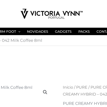
RM FOOT
NOVIDADES
GADGETS
PACKS
CONT
042 Milk Coffee 8ml
Quantidade
Início
/
PURE
/
PURE CR
O
O
CREAMY HYBRID – 042 
de
preço
preço
PURE
PURE CREAMY HYBRI