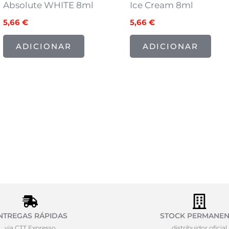
Absolute WHITE 8ml
Ice Cream 8ml
5,66
€
5,66
€
ADICIONAR
ADICIONAR
NTREGAS RÁPIDAS
STOCK PERMANEN
via CTT Expresso
distribuidor oficial