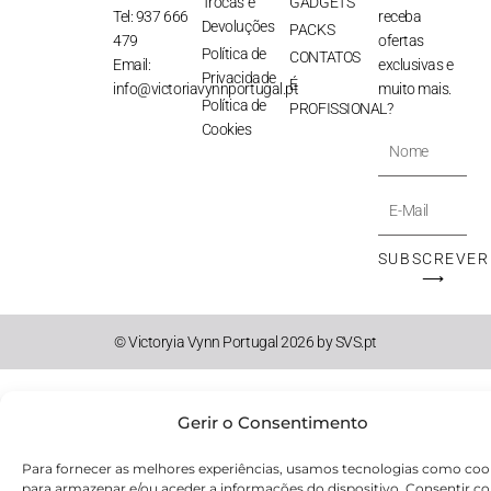
Trocas e
GADGETS
Tel: 937 666
receba
Devoluções
PACKS
479
ofertas
Política de
CONTATOS
Email:
exclusivas e
Privacidade
É
info@victoriavynnportugal.pt
muito mais.
Política de
PROFISSIONAL?
Cookies
Nome
E-
Mail
SUBSCREVER
⟶
© Victoryia Vynn Portugal 2026 by SVS.pt
Gerir o Consentimento
Para fornecer as melhores experiências, usamos tecnologias como coo
para armazenar e/ou aceder a informações do dispositivo. Consentir c