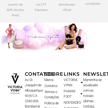
condições
a partir de
via CTT
distribuidor
60€ (exceto
Expresso
oficial
ilhas)
CONTATOS
SOBRE
LINKS
NEWSLE
Av. Dr.
Marca
VICTORIA
Mantenha-se
Joaquim de
VYNN
atualizado
Contatos
Albuquerque
com as
PHARM
Termos e
40 R/C A
nossas
FOOT
Condições
2540-006
últimas
NOVIDADES
Política de
Bombarral
notícias,