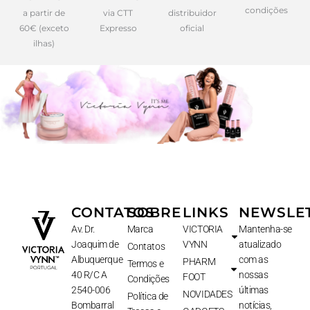
condições
a partir de
via CTT
distribuidor
60€ (exceto
Expresso
oficial
ilhas)
CONTATOS
SOBRE
LINKS
NEWSLE
Av. Dr.
Marca
VICTORIA
Mantenha-se
Joaquim de
VYNN
atualizado
Contatos
Albuquerque
com as
PHARM
Termos e
40 R/C A
nossas
FOOT
Condições
2540-006
últimas
NOVIDADES
Política de
Bombarral
notícias,