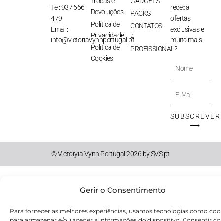
Trocas e
GADGETS
Tel: 937 666
receba
Devoluções
PACKS
479
ofertas
Política de
CONTATOS
Email:
exclusivas e
Privacidade
É
info@victoriavynnportugal.pt
muito mais.
Política de
PROFISSIONAL?
Cookies
Nome
E-
Mail
SUBSCREVER
⟶
© Victoryia Vynn Portugal 2026 by SVS.pt
Gerir o Consentimento
Para fornecer as melhores experiências, usamos tecnologias como coo
para armazenar e/ou aceder a informações do dispositivo. Consentir c