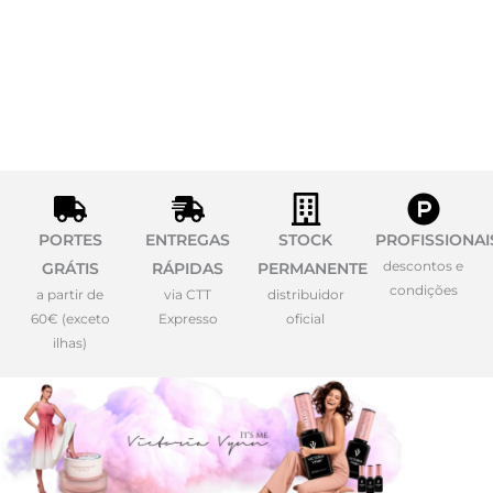
PORTES
ENTREGAS
STOCK
PROFISSIONAI
descontos e
GRÁTIS
RÁPIDAS
PERMANENTE
condições
a partir de
via CTT
distribuidor
60€ (exceto
Expresso
oficial
ilhas)