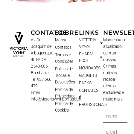
CONTATOS
SOBRE
LINKS
NEWSLE
Av. Dr.
Marca
VICTORIA
Mantenha-se
Joaquim de
VYNN
atualizado
Contatos
Albuquerque
com as
PHARM
Termos e
40 R/C A
nossas
FOOT
Condições
2540-006
últimas
NOVIDADES
Política de
Bombarral
notícias,
Trocas e
GADGETS
Tel: 937 666
receba
Devoluções
PACKS
479
ofertas
Política de
CONTATOS
Email:
exclusivas e
Privacidade
É
info@victoriavynnportugal.pt
muito mais.
Política de
PROFISSIONAL?
Cookies
Nome
E-