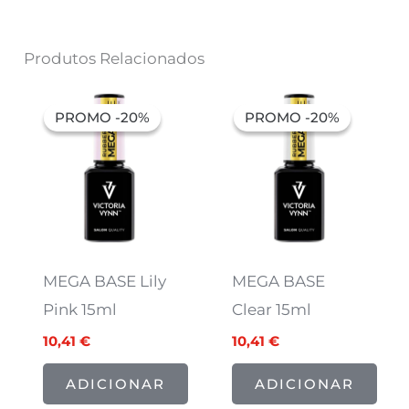
Produtos Relacionados
O
O
O
O
preço
preço
preço
preço
PROMO -20%
PROMO -20%
PROMO -20%
PROMO -20%
original
atual
original
atual
era:
é:
era:
é:
13,01 €.
10,41 €.
13,01 €.
10,41 €.
MEGA BASE Lily
MEGA BASE
Pink 15ml
Clear 15ml
10,41
€
10,41
€
ADICIONAR
ADICIONAR