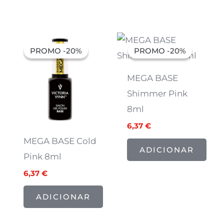
O
O
O
O
preço
preço
preço
preço
PROMO -20%
PROMO -20%
PROMO -20%
PROMO -20%
original
atual
original
atual
era:
é:
era:
é:
7,97 €.
6,37 €.
7,97 €.
6,37 €.
MEGA BASE
Shimmer Pink
8ml
6,37
€
MEGA BASE Cold
ADICIONAR
Pink 8ml
6,37
€
ADICIONAR