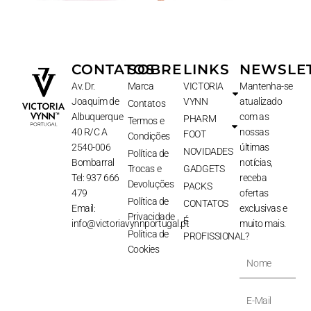
CONTATOS
SOBRE
LINKS
NEWSLE
Av. Dr.
Marca
VICTORIA
Mantenha-se
Joaquim de
VYNN
atualizado
Contatos
Albuquerque
com as
PHARM
Termos e
40 R/C A
nossas
FOOT
Condições
2540-006
últimas
NOVIDADES
Política de
Bombarral
notícias,
Trocas e
GADGETS
Tel: 937 666
receba
Devoluções
PACKS
479
ofertas
Política de
CONTATOS
Email:
exclusivas e
Privacidade
É
info@victoriavynnportugal.pt
muito mais.
Política de
PROFISSIONAL?
Cookies
Nome
E-