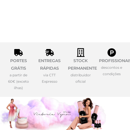
PORTES
ENTREGAS
STOCK
PROFISSIONAI
descontos e
GRÁTIS
RÁPIDAS
PERMANENTE
condições
a partir de
via CTT
distribuidor
60€ (exceto
Expresso
oficial
ilhas)