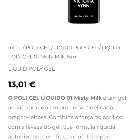
15ml
Início
/
POLY GEL
/
LIQUID POLY GEL
/ LIQUID
POLY GEL 01 Misty Milk 15ml
LIQUID POLY GEL
13,01
€
O POLI GEL LÍQUIDO 01 Misty Milk
é um gel
acrílico líquido em uma névoa delicada,
branco-leitosa. Combina a força do acrílico
com a leveza do gel. Sua fórmula líquida
autonivelante em frasco é perfeita para