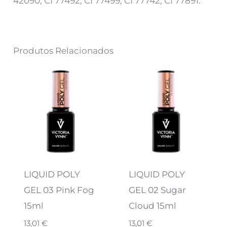
42090, CI 77492, CI 77499, CI 77742, CI 77891.
Produtos Relacionados
LIQUID POLY
LIQUID POLY
GEL 03 Pink Fog
GEL 02 Sugar
15ml
Cloud 15ml
13,01
€
13,01
€