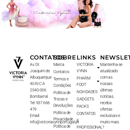
CONTATOS
SOBRE
LINKS
NEWSLE
Av. Dr.
Marca
VICTORIA
Mantenha-se
Joaquim de
VYNN
atualizado
Contatos
Albuquerque
com as
PHARM
Termos e
40 R/C A
nossas
FOOT
Condições
2540-006
últimas
NOVIDADES
Política de
Bombarral
notícias,
Trocas e
GADGETS
Tel: 937 666
receba
Devoluções
PACKS
479
ofertas
Política de
CONTATOS
Email:
exclusivas e
Privacidade
É
info@victoriavynnportugal.pt
muito mais.
Política de
PROFISSIONAL?