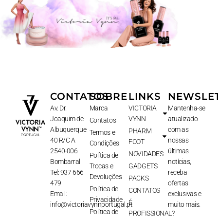
CONTATOS
SOBRE
LINKS
NEWSLE
Av. Dr.
Marca
VICTORIA
Mantenha-se
Joaquim de
VYNN
atualizado
Contatos
Albuquerque
com as
PHARM
Termos e
40 R/C A
nossas
FOOT
Condições
2540-006
últimas
NOVIDADES
Política de
Bombarral
notícias,
Trocas e
GADGETS
Tel: 937 666
receba
Devoluções
PACKS
479
ofertas
Política de
CONTATOS
Email:
exclusivas e
Privacidade
É
info@victoriavynnportugal.pt
muito mais.
Política de
PROFISSIONAL?