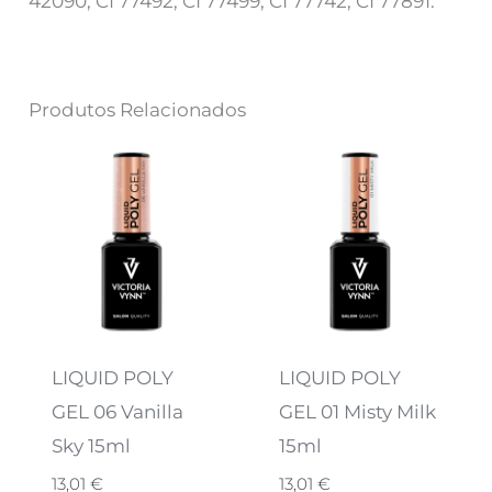
42090, CI 77492, CI 77499, CI 77742, CI 77891.
Produtos Relacionados
LIQUID POLY
LIQUID POLY
GEL 06 Vanilla
GEL 01 Misty Milk
Sky 15ml
15ml
13,01
€
13,01
€