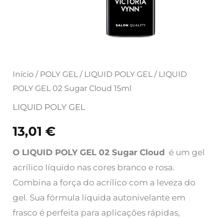
15ml
Início
/
POLY GEL
/
LIQUID POLY GEL
/ LIQUID
POLY GEL 02 Sugar Cloud 15ml
LIQUID POLY GEL
13,01
€
O LIQUID POLY GEL 02 Sugar Cloud
é um gel
acrílico líquido nas cores branco e rosa.
Combina a força do acrílico com a leveza do
gel. Sua fórmula líquida autonivelante em
frasco é perfeita para aplicações rápidas,