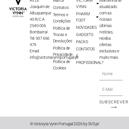
Av. Dr.
Marca
VICTORIA
Mantenha-se
Joaquim de
VYNN
atualizado
Contatos
Albuquerque
com as
PHARM
Termos e
40 R/C A
nossas
FOOT
Condições
2540-006
últimas
NOVIDADES
Política de
Bombarral
notícias,
Trocas e
GADGETS
Tel: 937 666
receba
Devoluções
PACKS
479
ofertas
Política de
CONTATOS
Email:
exclusivas e
Privacidade
É
info@victoriavynnportugal.pt
muito mais.
Política de
PROFISSIONAL?
Cookies
Nome
E-
Mail
SUBSCREVER
⟶
© Victoryia Vynn Portugal 2026 by SVS.pt