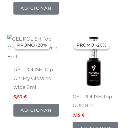
ADICIONAR
O
O
O
O
preço
preço
preço
preço
PROMO -20%
PROMO -20%
PROMO -20%
PROMO -20%
original
atual
original
atual
era:
é:
era:
é:
6,91 €.
5,53 €.
8,94 €.
7,15 €.
GEL POLISH Top
Oh! My Gloss no
wipe 8ml
GEL POLISH Top
5,53
€
GUN 8ml
ADICIONAR
7,15
€