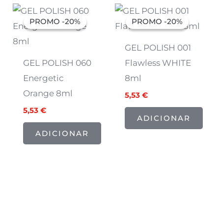
O
O
O
O
preço
preço
preço
preço
PROMO -20%
PROMO -20%
PROMO -20%
PROMO -20%
original
atual
original
atual
era:
é:
era:
é:
6,91 €.
5,53 €.
6,91 €.
5,53 €.
GEL POLISH 001
GEL POLISH 060
Flawless WHITE
Energetic
8ml
Orange 8ml
5,53
€
5,53
€
ADICIONAR
ADICIONAR