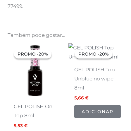
77499.
Também pode gostar…
O
O
O
O
preço
preço
preço
preço
PROMO -20%
PROMO -20%
PROMO -20%
PROMO -20%
original
atual
original
atual
era:
é:
era:
é:
6,91 €.
5,53 €.
7,07 €.
5,66 €.
GEL POLISH Top
Unblue no wipe
8ml
5,66
€
GEL POLISH On
ADICIONAR
Top 8ml
5,53
€