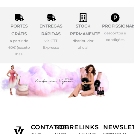
PORTES
ENTREGAS
STOCK
PROFISSIONAI
descontos e
GRÁTIS
RÁPIDAS
PERMANENTE
condições
a partir de
via CTT
distribuidor
60€ (exceto
Expresso
oficial
ilhas)
CONTATOS
SOBRE
LINKS
NEWSLE