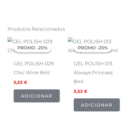
Produtos Relacionados
O
O
O
O
preço
preço
preço
preço
PROMO -20%
PROMO -20%
PROMO -20%
PROMO -20%
original
atual
original
atual
era:
é:
era:
é:
6,91 €.
5,53 €.
6,91 €.
5,53 €.
GEL POLISH 029
GEL POLISH 013
Chic Wine 8ml
Always Princess
8ml
5,53
€
5,53
€
ADICIONAR
ADICIONAR