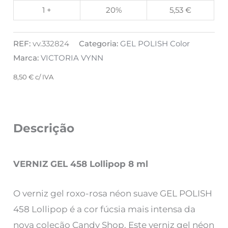
1 +
20%
5,53
€
REF:
vv.332824
Categoria:
GEL POLISH Color
Marca:
VICTORIA VYNN
8,50
€
c/ IVA
Descrição
VERNIZ GEL 458 Lollipop 8 ml
O verniz gel roxo-rosa néon suave GEL POLISH
458 Lollipop é a cor fúcsia mais intensa da
nova coleção Candy Shop. Este verniz gel néon