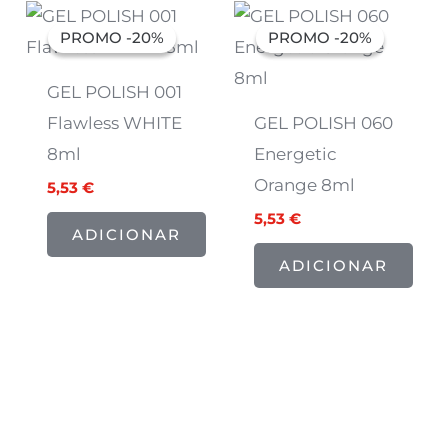
O
O
O
O
preço
preço
preço
preço
PROMO -20%
PROMO -20%
PROMO -20%
PROMO -20%
original
atual
original
atual
era:
é:
era:
é:
6,91 €.
5,53 €.
6,91 €.
5,53 €.
GEL POLISH 001
Flawless WHITE
GEL POLISH 060
8ml
Energetic
Orange 8ml
5,53
€
5,53
€
ADICIONAR
ADICIONAR