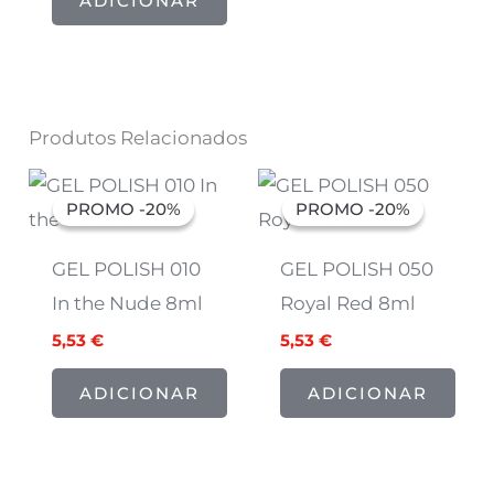
ADICIONAR
Produtos Relacionados
O
O
O
O
preço
preço
preço
preço
PROMO -20%
PROMO -20%
PROMO -20%
PROMO -20%
original
atual
original
atual
era:
é:
era:
é:
6,91 €.
5,53 €.
6,91 €.
5,53 €.
GEL POLISH 010
GEL POLISH 050
In the Nude 8ml
Royal Red 8ml
5,53
€
5,53
€
ADICIONAR
ADICIONAR