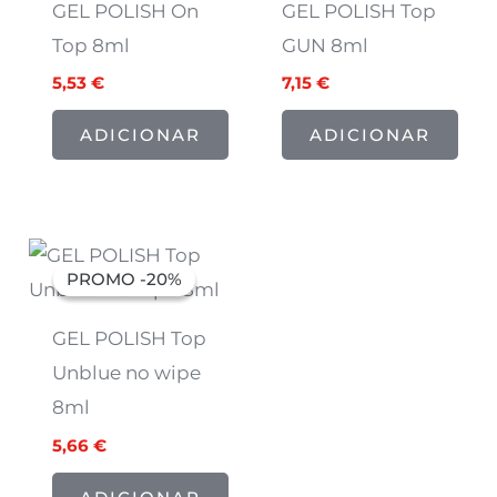
GEL POLISH On
GEL POLISH Top
Top 8ml
GUN 8ml
5,53
€
7,15
€
ADICIONAR
ADICIONAR
O
O
preço
preço
PROMO -20%
PROMO -20%
original
atual
era:
é:
7,07 €.
5,66 €.
GEL POLISH Top
Unblue no wipe
8ml
5,66
€