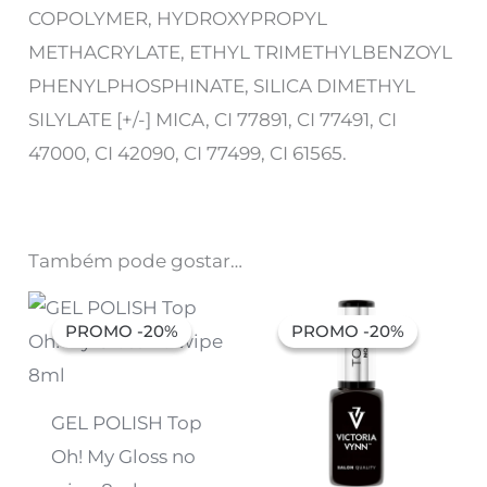
COPOLYMER, HYDROXYPROPYL
METHACRYLATE, ETHYL TRIMETHYLBENZOYL
PHENYLPHOSPHINATE, SILICA DIMETHYL
SILYLATE [+/-] MICA, CI 77891, CI 77491, CI
47000, CI 42090, CI 77499, CI 61565.
Também pode gostar…
O
O
O
O
preço
preço
preço
preço
PROMO -20%
PROMO -20%
PROMO -20%
PROMO -20%
original
atual
original
atual
era:
é:
era:
é:
6,91 €.
5,53 €.
7,32 €.
5,85 €.
GEL POLISH Top
Oh! My Gloss no