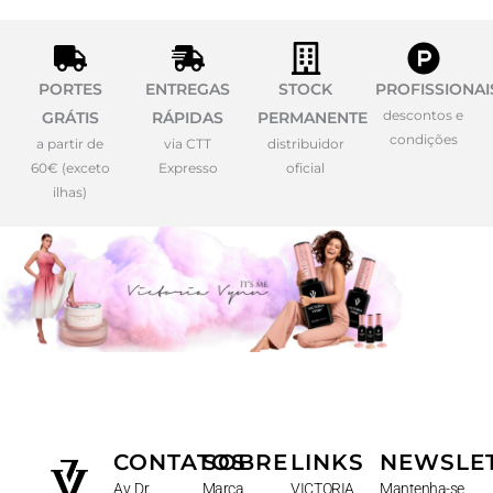
PORTES
ENTREGAS
STOCK
PROFISSIONAI
descontos e
GRÁTIS
RÁPIDAS
PERMANENTE
condições
a partir de
via CTT
distribuidor
60€ (exceto
Expresso
oficial
ilhas)
CONTATOS
SOBRE
LINKS
NEWSLE
Av. Dr.
Marca
VICTORIA
Mantenha-se