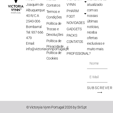
Joaquim de
VYNN
atualizado
Contatos
Albuquerque
com as
PHARM
Termos e
40 R/C A
nossas
FOOT
Condições
2540-006
últimas
NOVIDADES
Política de
Bombarral
notícias,
Trocas e
GADGETS
Tel: 937 666
receba
Devoluções
PACKS
479
ofertas
Política de
CONTATOS
Email:
exclusivas e
Privacidade
É
info@victoriavynnportugal.pt
muito mais.
Política de
PROFISSIONAL?
Cookies
Nome
E-
Mail
SUBSCREVER
⟶
© Victoryia Vynn Portugal 2026 by SVS.pt