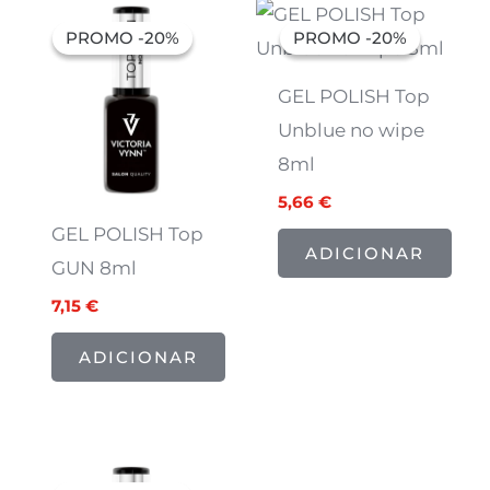
O
O
O
O
preço
preço
preço
preço
PROMO -20%
PROMO -20%
PROMO -20%
PROMO -20%
original
atual
original
atual
era:
é:
era:
é:
8,94 €.
7,15 €.
7,07 €.
5,66 €.
GEL POLISH Top
Unblue no wipe
8ml
5,66
€
GEL POLISH Top
ADICIONAR
GUN 8ml
7,15
€
ADICIONAR
O
O
preço
preço