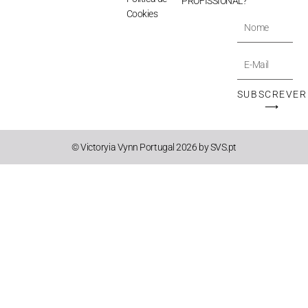
PROFISSIONAL?
Cookies
Nome
E-
Mail
SUBSCREVER
⟶
© Victoryia Vynn Portugal 2026 by SVS.pt