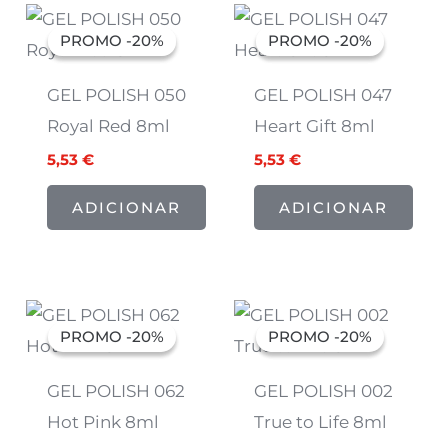
O
O
O
O
preço
preço
preço
preço
PROMO -20%
PROMO -20%
PROMO -20%
PROMO -20%
original
atual
original
atual
era:
é:
era:
é:
6,91 €.
5,53 €.
6,91 €.
5,53 €.
GEL POLISH 050
GEL POLISH 047
Royal Red 8ml
Heart Gift 8ml
5,53
€
5,53
€
ADICIONAR
ADICIONAR
O
O
O
O
preço
preço
preço
preço
PROMO -20%
PROMO -20%
PROMO -20%
PROMO -20%
original
atual
original
atual
era:
é:
era:
é:
6,91 €.
5,53 €.
6,91 €.
5,53 €.
GEL POLISH 062
GEL POLISH 002
Hot Pink 8ml
True to Life 8ml