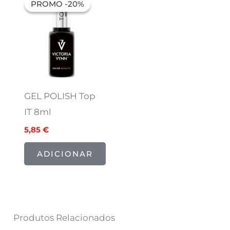
PROMO -20%
PROMO -20%
original
atual
era:
é:
7,32 €.
5,85 €.
GEL POLISH Top
IT 8ml
5,85
€
ADICIONAR
Produtos Relacionados