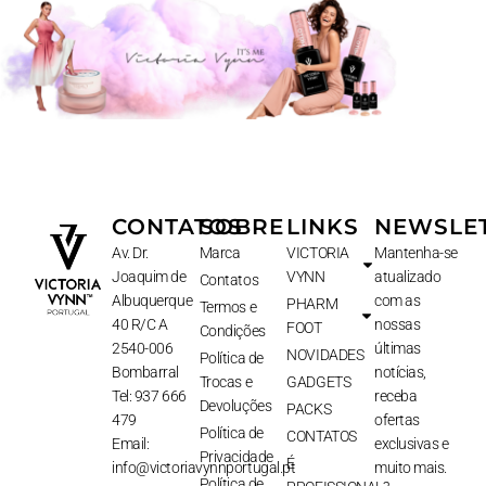
CONTATOS
SOBRE
LINKS
NEWSLE
Av. Dr.
Marca
VICTORIA
Mantenha-se
Joaquim de
VYNN
atualizado
Contatos
Albuquerque
com as
PHARM
Termos e
40 R/C A
nossas
FOOT
Condições
2540-006
últimas
NOVIDADES
Política de
Bombarral
notícias,
Trocas e
GADGETS
Tel: 937 666
receba
Devoluções
PACKS
479
ofertas
Política de
CONTATOS
Email:
exclusivas e
Privacidade
É
info@victoriavynnportugal.pt
muito mais.
Política de