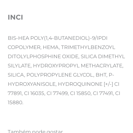
INCI
BIS-HEA POLY(1,4-BUTANEDIOL)-9/IPDI
COPOLYMER, HEMA, TRIMETHYLBENZOYL
DITOLYLPHOSPHINE OXIDE, SILICA DIMETHYL
SILYLATE, HYDROXYPROPYL METHACRYLATE,
SILICA, POLYPROPYLENE GLYCOL, BHT, P-
HYDROXYANISOLE, HYDROQUINONE [+/-] CI
77891, CI 16035, CI 77499, CI 15850, CI 77491, CI
15880.
Também pode gostar…