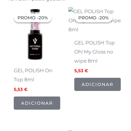
O
O
O
O
preço
preço
preço
preço
PROMO -20%
PROMO -20%
PROMO -20%
PROMO -20%
original
atual
original
atual
era:
é:
era:
é:
6,91 €.
5,53 €.
6,91 €.
5,53 €.
GEL POLISH Top
Oh! My Gloss no
wipe 8ml
GEL POLISH On
5,53
€
Top 8ml
ADICIONAR
5,53
€
ADICIONAR