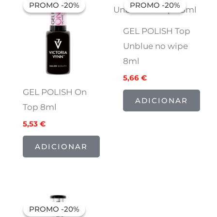
preço
preço
preço
preço
PROMO -20%
PROMO -20%
PROMO -20%
PROMO -20%
original
atual
original
atual
era:
é:
era:
é:
6,91 €.
5,53 €.
7,07 €.
5,66 €.
GEL POLISH Top
Unblue no wipe
8ml
5,66
€
GEL POLISH On
ADICIONAR
Top 8ml
5,53
€
ADICIONAR
O
O
preço
preço
PROMO -20%
PROMO -20%
original
atual