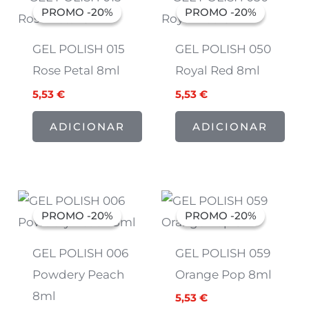
preço
preço
preço
preço
PROMO -20%
PROMO -20%
PROMO -20%
PROMO -20%
original
atual
original
atual
era:
é:
era:
é:
6,91 €.
5,53 €.
6,91 €.
5,53 €.
GEL POLISH 015
GEL POLISH 050
Rose Petal 8ml
Royal Red 8ml
5,53
€
5,53
€
ADICIONAR
ADICIONAR
O
O
O
O
preço
preço
preço
preço
PROMO -20%
PROMO -20%
PROMO -20%
PROMO -20%
original
atual
original
atual
era:
é:
era:
é:
6,91 €.
5,53 €.
6,91 €.
5,53 €.
GEL POLISH 006
GEL POLISH 059
Powdery Peach
Orange Pop 8ml
8ml
5,53
€