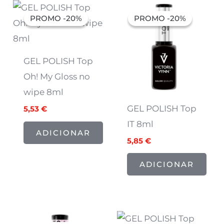
O
O
O
O
preço
preço
preço
preço
PROMO -20%
PROMO -20%
PROMO -20%
PROMO -20%
original
atual
original
atual
era:
é:
era:
é:
6,91 €.
5,53 €.
7,32 €.
5,85 €.
GEL POLISH Top
Oh! My Gloss no
wipe 8ml
GEL POLISH Top
5,53
€
IT 8ml
ADICIONAR
5,85
€
ADICIONAR
O
O
O
O