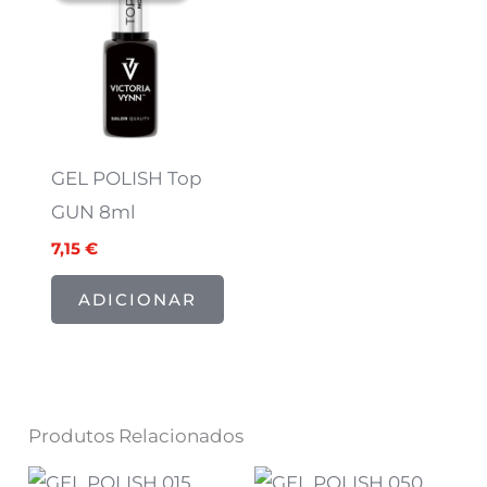
era:
é:
8,94 €.
7,15 €.
GEL POLISH Top
GUN 8ml
7,15
€
ADICIONAR
Produtos Relacionados
O
O
O
O