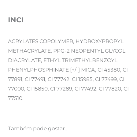
INCI
ACRYLATES COPOLYMER, HYDROXYPROPYL
METHACRYLATE, PPG-2 NEOPENTYL GLYCOL
DIACRYLATE, ETHYL TRIMETHYLBENZOYL
PHENYLPHOSPHINATE [+/-] MICA, CI 45380, CI
77891, CI 77491, CI 77742, CI 15985, CI 77499, CI
77000, CI 15850, CI 77289, CI 77492, CI 77820, CI
77510.
Também pode gostar…