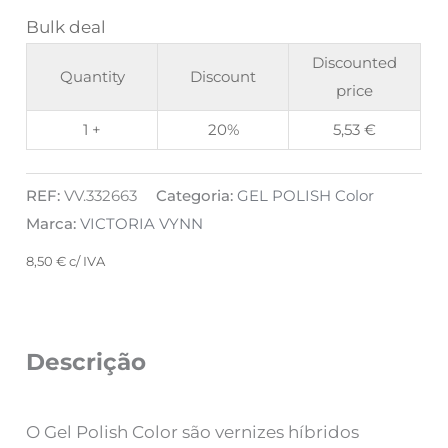
Bulk deal
Discounted
Quantity
Discount
price
1 +
20%
5,53
€
REF:
VV.332663
Categoria:
GEL POLISH Color
Marca:
VICTORIA VYNN
8,50
€
c/ IVA
Descrição
O Gel Polish Color são vernizes híbridos