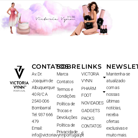
CONTATOS
SOBRE
LINKS
NEWSLE
Av. Dr.
Marca
VICTORIA
Mantenha-se
Joaquim de
VYNN
atualizado
Contatos
Albuquerque
com as
PHARM
Termos e
40 R/C A
nossas
FOOT
Condições
2540-006
últimas
NOVIDADES
Política de
Bombarral
notícias,
Trocas e
GADGETS
Tel: 937 666
receba
Devoluções
PACKS
479
ofertas
Política de
CONTATOS
Email:
exclusivas e
Privacidade
É
info@victoriavynnportugal.pt
muito mais.