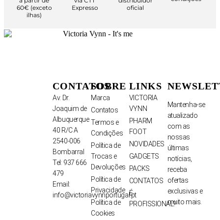
a partir de
via CTT
distribuidor
60€ (exceto
Expresso
oficial
ilhas)
CONTATOS
SOBRE
LINKS
NEWSLET
Av. Dr.
Marca
VICTORIA
Mantenha-se
Joaquim de
VYNN
Contatos
atualizado
Albuquerque
PHARM
Termos e
com as
40 R/C A
FOOT
Condições
nossas
2540-006
NOVIDADES
Política de
últimas
Bombarral
Trocas e
GADGETS
notícias,
Tel: 937 666
Devoluções
PACKS
receba
479
Política de
ofertas
CONTATOS
Email:
Privacidade
exclusivas e
É
info@victoriavynnportugal.pt
muito mais.
Política de
PROFISSIONAL?
Cookies