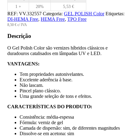
1 +
20%
5,53
€
REF:
VV.332557
Categoria:
GEL POLISH Color
Etiquetas:
DI-HEMA Free
,
HEMA Free
,
TPO Free
8,50
€
c/ IVA
Descrição
O Gel Polish Color são vernizes híbridos clássicos e
duradouros catalisados em lâmpadas UV e LED.
VANTAGENS:
Tem propriedades autonivelantes.
Excelente aderência à base.
Não lascam.
Pincel plano clássico.
Uma grande seleção de tons e efeitos.
CARACTERÍSTICAS DO PRODUTO:
Consistência: média-espessa
Fórmula: verniz de gel
Camada de dispersão: sim, de diferentes magnitudes
Dissolve-se em acetona: sim