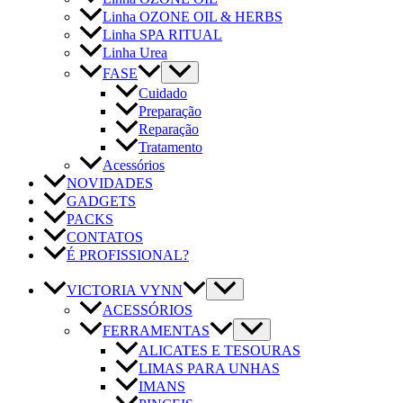
Linha OZONE OIL & HERBS
Linha SPA RITUAL
Linha Urea
FASE
Cuidado
Preparação
Reparação
Tratamento
Acessórios
NOVIDADES
GADGETS
PACKS
CONTATOS
É PROFISSIONAL?
VICTORIA VYNN
ACESSÓRIOS
FERRAMENTAS
ALICATES E TESOURAS
LIMAS PARA UNHAS
IMANS