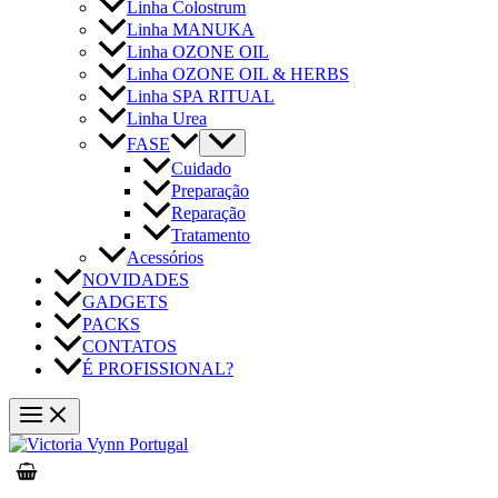
Linha Colostrum
Linha MANUKA
Linha OZONE OIL
Linha OZONE OIL & HERBS
Linha SPA RITUAL
Linha Urea
FASE
Cuidado
Preparação
Reparação
Tratamento
Acessórios
NOVIDADES
GADGETS
PACKS
CONTATOS
É PROFISSIONAL?