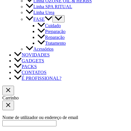
Linha OZONE OIL & HERBS
Linha SPA RITUAL
Linha Urea
FASE
Cuidado
Preparação
Reparação
Tratamento
Acessórios
NOVIDADES
GADGETS
PACKS
CONTATOS
É PROFISSIONAL?
Carrinho
Nome de utilizador ou endereço de email