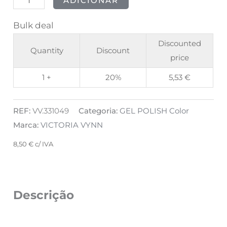
ADICIONAR
Sapphire
Bulk deal
Discounted
Quantity
Discount
price
1 +
20%
5,53
€
REF:
VV.331049
Categoria:
GEL POLISH Color
Marca:
VICTORIA VYNN
8,50
€
c/ IVA
Descrição