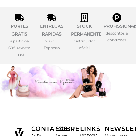
PORTES
ENTREGAS
STOCK
PROFISSIONAI
descontos e
GRÁTIS
RÁPIDAS
PERMANENTE
condições
a partir de
via CTT
distribuidor
60€ (exceto
Expresso
oficial
ilhas)
CONTATOS
SOBRE
LINKS
NEWSLE