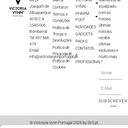
Av. Dr.
Marca
VICTORIA
Mantenha-se
Joaquim de
VYNN
atualizado
Contatos
Albuquerque
com as
PHARM
Termos e
40 R/C A
nossas
FOOT
Condições
2540-006
últimas
NOVIDADES
Política de
Bombarral
notícias,
Trocas e
GADGETS
Tel: 937 666
receba
Devoluções
PACKS
479
ofertas
Política de
CONTATOS
Email:
exclusivas e
Privacidade
É
info@victoriavynnportugal.pt
muito mais.
Política de
PROFISSIONAL?
Cookies
Nome
E-
Mail
SUBSCREVER
⟶
© Victoryia Vynn Portugal 2026 by SVS.pt