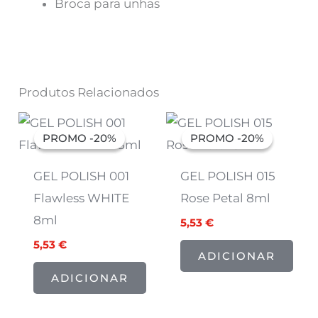
Broca para unhas
Produtos Relacionados
O
O
O
O
preço
preço
preço
preço
PROMO -20%
PROMO -20%
PROMO -20%
PROMO -20%
original
atual
original
atual
era:
é:
era:
é:
6,91 €.
5,53 €.
6,91 €.
5,53 €.
GEL POLISH 001
GEL POLISH 015
Flawless WHITE
Rose Petal 8ml
8ml
5,53
€
5,53
€
ADICIONAR
ADICIONAR