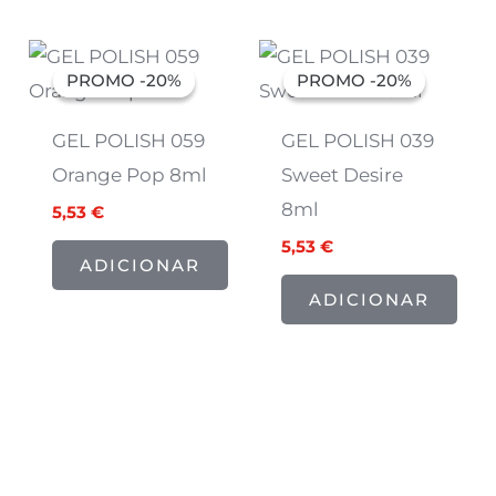
O
O
O
O
preço
preço
preço
preço
PROMO -20%
PROMO -20%
PROMO -20%
PROMO -20%
original
atual
original
atual
era:
é:
era:
é:
6,91 €.
5,53 €.
6,91 €.
5,53 €.
GEL POLISH 059
GEL POLISH 039
Orange Pop 8ml
Sweet Desire
8ml
5,53
€
5,53
€
ADICIONAR
ADICIONAR