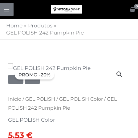
Skip
to
content
Home
Produtos
GEL POLISH 242 Pumpkin Pie
Quantidade
O
O
PROMO -20%
de
preço
preço
GEL
POLISH
original
atual
Início
/
GEL POLISH
/
GEL POLISH Color
/ GEL
242
POLISH 242 Pumpkin Pie
era:
é:
Pumpkin
GEL POLISH Color
Pie
6,91 €.
5,53 €.
5,53
€