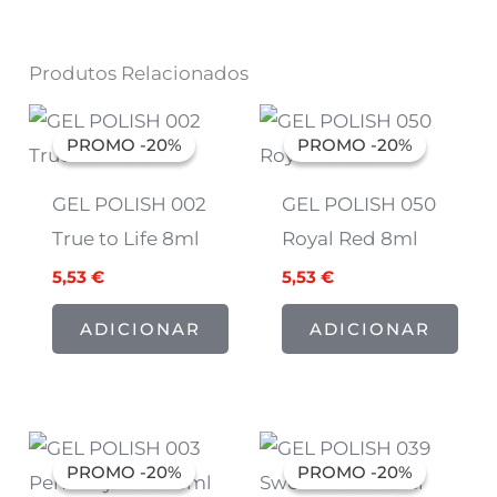
Produtos Relacionados
O
O
O
O
preço
preço
preço
preço
PROMO -20%
PROMO -20%
PROMO -20%
PROMO -20%
original
atual
original
atual
era:
é:
era:
é:
6,91 €.
5,53 €.
6,91 €.
5,53 €.
GEL POLISH 002
GEL POLISH 050
True to Life 8ml
Royal Red 8ml
5,53
€
5,53
€
ADICIONAR
ADICIONAR
O
O
O
O
preço
preço
preço
preço
PROMO -20%
PROMO -20%
PROMO -20%
PROMO -20%
original
atual
original
atual