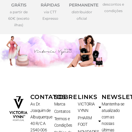
descontos e
GRÁTIS
RÁPIDAS
PERMANENTE
condições
a partir de
via CTT
distribuidor
60€ (exceto
Expresso
oficial
ilhas)
CONTATOS
SOBRE
LINKS
NEWSLE
Av. Dr.
Marca
VICTORIA
Mantenha-se
Joaquim de
VYNN
atualizado
Contatos
Albuquerque
com as
PHARM
Termos e
40 R/C A
nossas
FOOT
Condições
2540-006
últimas
NOVIDADES