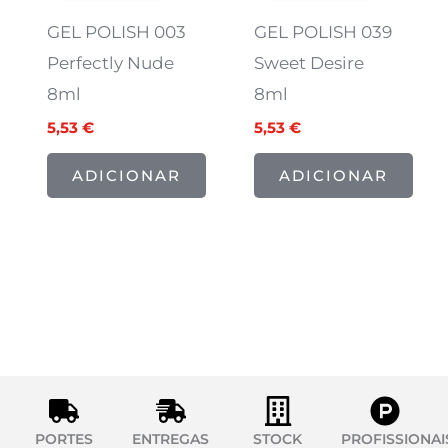
era:
é:
era:
é:
6,91 €.
5,53 €.
6,91 €.
5,53 €.
GEL POLISH 003
GEL POLISH 039
Perfectly Nude
Sweet Desire
8ml
8ml
5,53
€
5,53
€
ADICIONAR
ADICIONAR
PORTES
ENTREGAS
STOCK
PROFISSIONAI