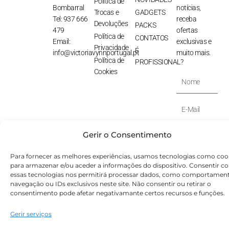
Política de
Bombarral
notícias,
Trocas e
GADGETS
Tel: 937 666
receba
Devoluções
PACKS
479
ofertas
Política de
CONTATOS
Email:
exclusivas e
Privacidade
É
info@victoriavynnportugal.pt
muito mais.
Política de
PROFISSIONAL?
Cookies
Nome
E-
Mail
SUBSCREVER
Gerir o Consentimento
⟶
Para fornecer as melhores experiências, usamos tecnologias como coo
para armazenar e/ou aceder a informações do dispositivo. Consentir c
© Victoryia Vynn Portugal 2026 by SVS.pt
essas tecnologias nos permitirá processar dados, como comportamen
navegação ou IDs exclusivos neste site. Não consentir ou retirar o
consentimento pode afetar negativamante certos recursos e funções.
Gerir serviços