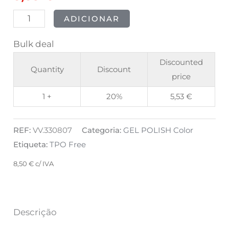
ADICIONAR
Bulk deal
Discounted
Quantity
Discount
price
1 +
20%
5,53
€
REF:
VV.330807
Categoria:
GEL POLISH Color
Etiqueta:
TPO Free
8,50
€
c/ IVA
Descrição