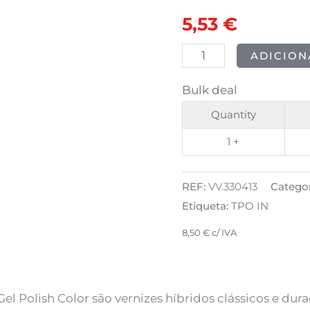
POLISH
original
atual
5,53
€
148
era:
é:
Endless
ADICION
Summer
6,91 €.
5,53 €.
Bulk deal
8ml
Quantity
1 +
REF:
VV.330413
Categor
Etiqueta:
TPO IN
8,50
€
c/ IVA
Gel Polish Color são vernizes híbridos clássicos e du