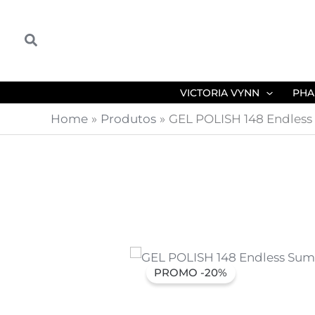
Skip
to
Search
content
VICTORIA VYNN
PHA
Home
Produtos
GEL POLISH 148 Endles
PROMO -20%