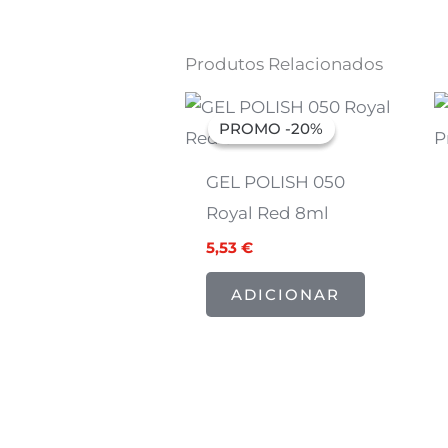
Produtos Relacionados
O
O
preço
preço
PROMO -20%
PROMO -20%
original
atual
era:
é:
6,91 €.
5,53 €.
GEL POLISH 050
Royal Red 8ml
5,53
€
ADICIONAR