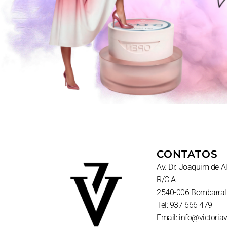
CONTATOS
Av. Dr. Joaquim de 
R/C A
2540-006 Bombarral
Tel: 937 666 479
Email: info@victoria