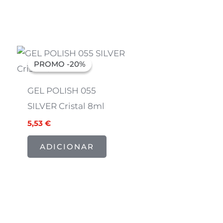
O
O
preço
preço
PROMO -20%
PROMO -20%
original
atual
era:
é:
6,91 €.
5,53 €.
GEL POLISH 055
SILVER Cristal 8ml
5,53
€
ADICIONAR