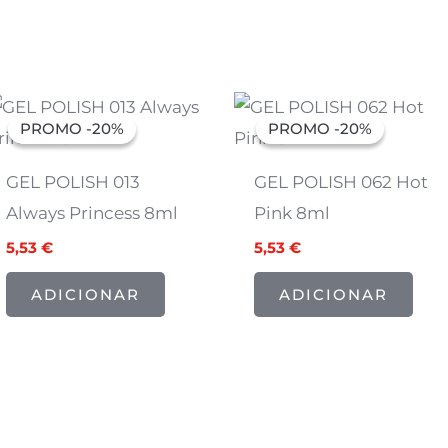
O
O
O
O
preço
preço
preço
preço
PROMO -20%
PROMO -20%
PROMO -20%
PROMO -20%
original
atual
original
atual
era:
é:
era:
é:
6,91 €.
5,53 €.
6,91 €.
5,53 €.
GEL POLISH 013
GEL POLISH 062 Hot
Always Princess 8ml
Pink 8ml
5,53
€
5,53
€
ADICIONAR
ADICIONAR