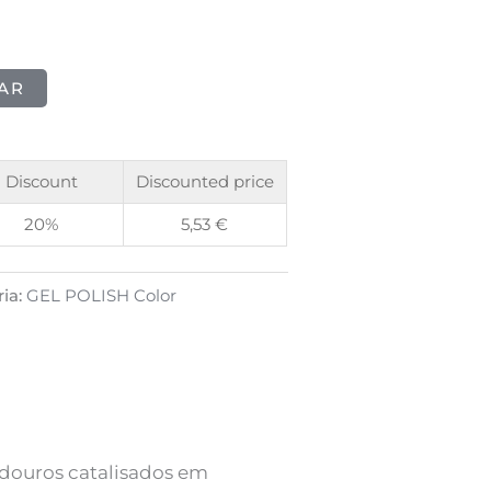
AR
Discount
Discounted price
20%
5,53
€
ia:
GEL POLISH Color
radouros catalisados em