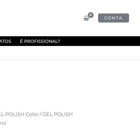
CONTA
ATOS
É PROFISSIONAL?
L POLISH Color
/ GEL POLISH
8ml