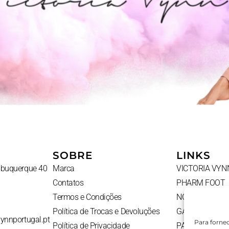
SOBRE
LINKS
Albuquerque 40
Marca
VICTORIA VYN
Contatos
PHARM FOOT
Termos e Condições
NOVIDADES
Política de Trocas e Devoluções
GADGETS
vynnportugal.pt
Para forne
Política de Privacidade
PACKS