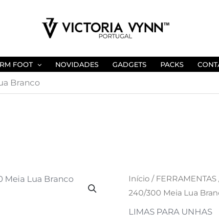
RM FOOT
NOVIDADES
GADGETS
PACKS
CONT
ua Branco
Quantidade
Início
/
FERRAMENTAS
240/300 Meia Lua Bran
de
BUFFER
LIMAS PARA UNHAS