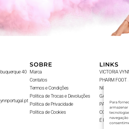
SOBRE
LINKS
Albuquerque 40
Marca
VICTORIA VYN
Contatos
PHARM FOOT
Termos e Condições
NOVIDADES
Política de Trocas e Devoluções
GADGETS
vynnportugal.pt
Para forne
Política de Privacidade
PACKS
armazenar 
Política de Cookies
CONTATOS
tecnologia
navegação o
É PROFISSION
consentime