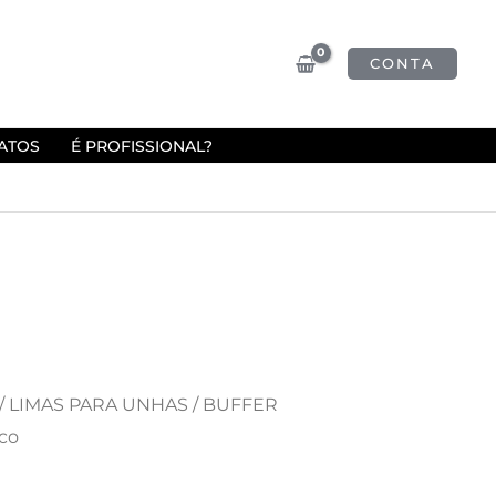
CONTA
ATOS
É PROFISSIONAL?
/
LIMAS PARA UNHAS
/ BUFFER
co