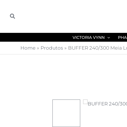
Skip
to
Search
content
VICTORIA VYNN
PHA
Home
Produtos
BUFFER 240/300 Meia L