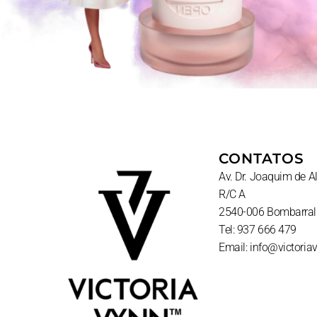
CONTATOS
Av. Dr. Joaquim de 
R/C A
2540-006 Bombarral
Tel: 937 666 479
Email: info@victoria