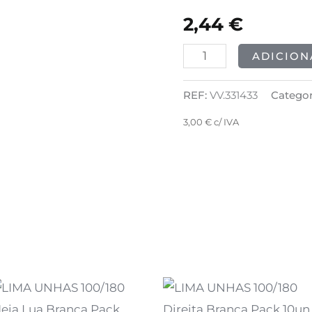
240/300
2,44
€
Meia
Lua
ADICION
Branco
REF:
VV.331433
Categor
3,00
€
c/ IVA