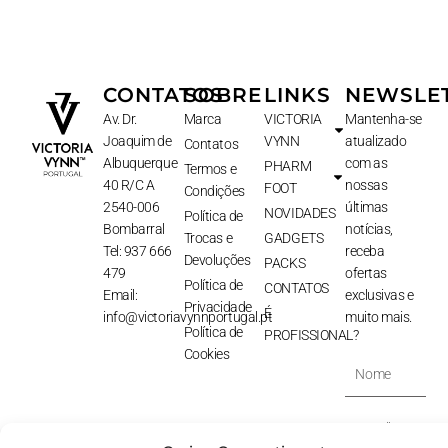
CONTATOS
SOBRE
LINKS
NEWSLE
Av. Dr.
Marca
VICTORIA
Mantenha-se
Joaquim de
VYNN
atualizado
Contatos
Albuquerque
com as
PHARM
Termos e
40 R/C A
nossas
FOOT
Condições
2540-006
últimas
NOVIDADES
Política de
Bombarral
notícias,
Trocas e
GADGETS
Tel: 937 666
receba
Devoluções
PACKS
479
ofertas
Política de
CONTATOS
Email:
exclusivas e
Privacidade
É
info@victoriavynnportugal.pt
muito mais.
Política de
PROFISSIONAL?
Cookies
Nome
E-