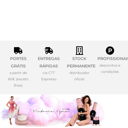
PORTES
ENTREGAS
STOCK
PROFISSIONAI
descontos e
GRÁTIS
RÁPIDAS
PERMANENTE
condições
a partir de
via CTT
distribuidor
60€ (exceto
Expresso
oficial
ilhas)