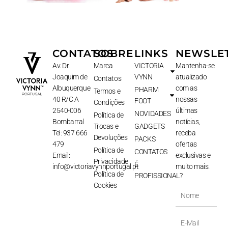
CONTATOS
SOBRE
LINKS
NEWSLE
Av. Dr.
Marca
VICTORIA
Mantenha-se
Joaquim de
VYNN
atualizado
Contatos
Albuquerque
com as
PHARM
Termos e
40 R/C A
nossas
FOOT
Condições
2540-006
últimas
NOVIDADES
Política de
Bombarral
notícias,
Trocas e
GADGETS
Tel: 937 666
receba
Devoluções
PACKS
479
ofertas
Política de
CONTATOS
Email:
exclusivas e
Privacidade
É
info@victoriavynnportugal.pt
muito mais.
Política de
PROFISSIONAL?
Cookies
Nome
E-