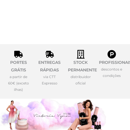
PORTES
ENTREGAS
STOCK
PROFISSIONAI
descontos e
GRÁTIS
RÁPIDAS
PERMANENTE
condições
a partir de
via CTT
distribuidor
60€ (exceto
Expresso
oficial
ilhas)