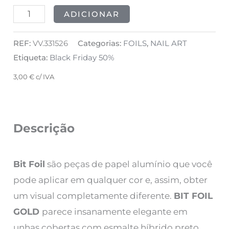
ADICIONAR
REF:
VV.331526
Categorias:
FOILS
,
NAIL ART
Etiqueta:
Black Friday 50%
3,00
€
c/ IVA
Descrição
Bit Foil
são peças de papel alumínio que você
pode aplicar em qualquer cor e, assim, obter
um visual completamente diferente.
BIT FOIL
GOLD
parece insanamente elegante em
unhas cobertas com esmalte híbrido preto.