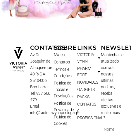
CONTATOS
SOBRE
LINKS
NEWSLE
Av. Dr.
Marca
VICTORIA
Mantenha-se
Joaquim de
VYNN
atualizado
Contatos
Albuquerque
com as
PHARM
Termos e
40 R/C A
nossas
FOOT
Condições
2540-006
últimas
NOVIDADES
Política de
Bombarral
notícias,
Trocas e
GADGETS
Tel: 937 666
receba
Devoluções
PACKS
479
ofertas
Política de
CONTATOS
Email:
exclusivas e
Privacidade
É
info@victoriavynnportugal.pt
muito mais.
Política de
PROFISSIONAL?
Cookies
Nome