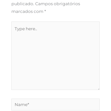
c
publicado.
Campos obrigatórios
a
marcados com
*
t
Type
e
here..
g
o
r
i
a
Name*