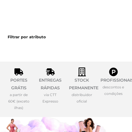
Filtrar por atributo
PORTES
ENTREGAS
STOCK
PROFISSIONAI
descontos e
GRÁTIS
RÁPIDAS
PERMANENTE
condições
a partir de
via CTT
distribuidor
60€ (exceto
Expresso
oficial
ilhas)