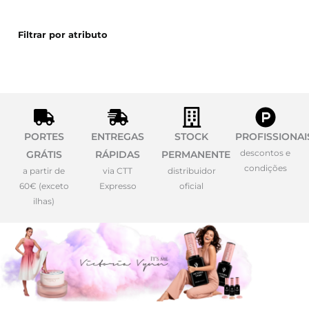
Filtrar por atributo
PORTES
ENTREGAS
STOCK
PROFISSIONAI
descontos e
GRÁTIS
RÁPIDAS
PERMANENTE
condições
a partir de
via CTT
distribuidor
60€ (exceto
Expresso
oficial
ilhas)