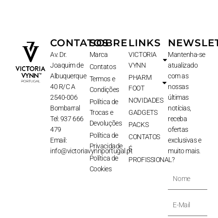
CONTATOS
SOBRE
LINKS
NEWSLE
Av. Dr.
Marca
VICTORIA
Mantenha-se
Joaquim de
VYNN
atualizado
Contatos
Albuquerque
com as
PHARM
Termos e
40 R/C A
nossas
FOOT
Condições
2540-006
últimas
NOVIDADES
Política de
Bombarral
notícias,
Trocas e
GADGETS
Tel: 937 666
receba
Devoluções
PACKS
479
ofertas
Política de
CONTATOS
Email:
exclusivas e
Privacidade
É
info@victoriavynnportugal.pt
muito mais.
Política de
PROFISSIONAL?
Cookies
Nome
E-
Mail