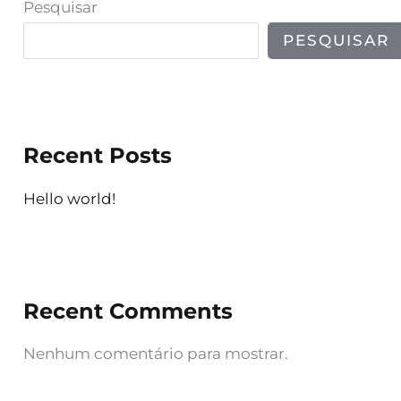
Pesquisar
c
a
PESQUISAR
t
e
g
Recent Posts
o
r
Hello world!
i
a
Recent Comments
Nenhum comentário para mostrar.