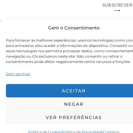
SUBSCREVER
⟶
Gerir o Consentimento
© Victoryia Vynn Portugal 2026 by SVS.pt
Para fornecer as melhores experiências, usamos tecnologias como coo
para armazenar e/ou aceder a informações do dispositivo. Consentir c
essas tecnologias nos permitirá processar dados, como comportamen
navegação ou IDs exclusivos neste site. Não consentir ou retirar o
consentimento pode afetar negativamante certos recursos e funções.
Gerir serviços
ACEITAR
NEGAR
VER PREFERÊNCIAS
Política de Cookies
Política de Privacidade
Contatos