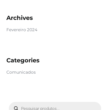
Archives
Fevereiro 2024
Categories
Comunicados
P
r
o