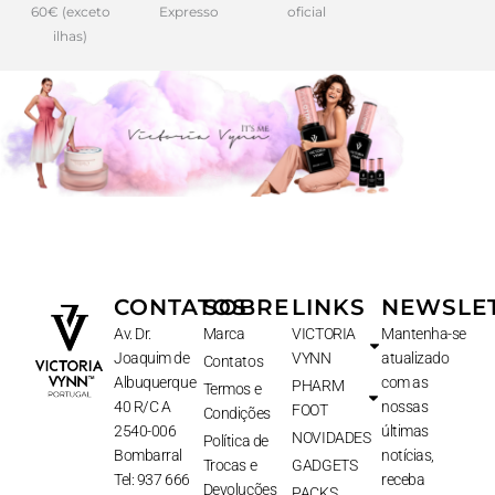
60€ (exceto
Expresso
oficial
ilhas)
CONTATOS
SOBRE
LINKS
NEWSLE
Av. Dr.
Marca
VICTORIA
Mantenha-se
Joaquim de
VYNN
atualizado
Contatos
Albuquerque
com as
PHARM
Termos e
40 R/C A
nossas
FOOT
Condições
2540-006
últimas
NOVIDADES
Política de
Bombarral
notícias,
Trocas e
GADGETS
Tel: 937 666
receba
Devoluções
PACKS