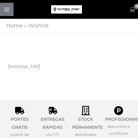
Skip
to
content
Home
Wishlist
[woosw_list]
PORTES
ENTREGAS
STOCK
PROFISSIONAI
descontos e
GRÁTIS
RÁPIDAS
PERMANENTE
condições
a partir de
via CTT
distribuidor