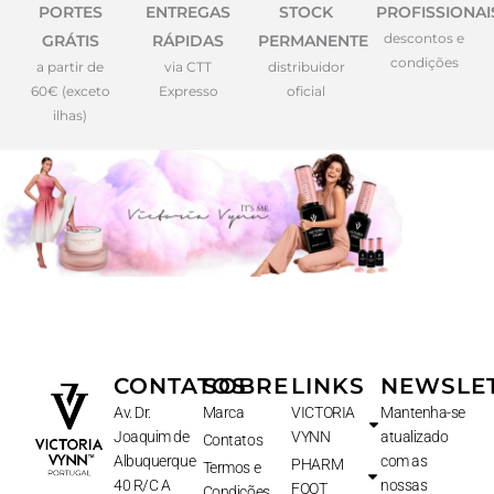
PORTES
ENTREGAS
STOCK
PROFISSIONAI
descontos e
GRÁTIS
RÁPIDAS
PERMANENTE
condições
a partir de
via CTT
distribuidor
60€ (exceto
Expresso
oficial
ilhas)
CONTATOS
SOBRE
LINKS
NEWSLE
Av. Dr.
Marca
VICTORIA
Mantenha-se
Joaquim de
VYNN
atualizado
Contatos
Albuquerque
com as
PHARM
Termos e
40 R/C A
nossas
FOOT
Condições