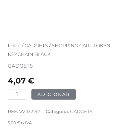
Início
/
GADGETS
/ SHOPPING CART TOKEN
KEYCHAIN BLACK
GADGETS
4,07
€
ADICIONAR
REF:
VV.332192
Categoria:
GADGETS
5,00
€
c/ IVA