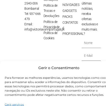
2540-006
últimas
NOVIDADES
Política de
Bombarral
notícias,
Trocas e
GADGETS
Tel: 937 666
receba
Devoluções
PACKS
479
ofertas
Política de
CONTATOS
Email:
exclusivas e
Privacidade
É
info@victoriavynnportugal.pt
muito mais.
Política de
PROFISSIONAL?
Cookies
Nome
E-
Mail
SUBSCREVER
Gerir o Consentimento
⟶
Para fornecer as melhores experiências, usamos tecnologias como coo
para armazenar e/ou aceder a informações do dispositivo. Consentir c
© Victoryia Vynn Portugal 2026 by SVS.pt
essas tecnologias nos permitirá processar dados, como comportamen
navegação ou IDs exclusivos neste site. Não consentir ou retirar o
consentimento pode afetar negativamante certos recursos e funções.
Gerir serviços