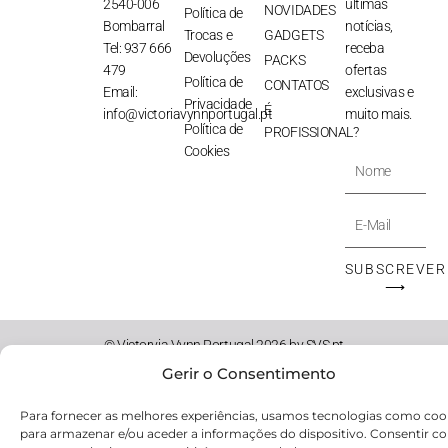
2540-006
últimas
NOVIDADES
Política de
Bombarral
notícias,
Trocas e
GADGETS
Tel: 937 666
receba
Devoluções
PACKS
479
ofertas
Política de
CONTATOS
Email:
exclusivas e
Privacidade
É
info@victoriavynnportugal.pt
muito mais.
Política de
PROFISSIONAL?
Cookies
Nome
E-
Mail
SUBSCREVER
⟶
© Victoryia Vynn Portugal 2026 by SVS.pt
Gerir o Consentimento
Para fornecer as melhores experiências, usamos tecnologias como coo
para armazenar e/ou aceder a informações do dispositivo. Consentir c