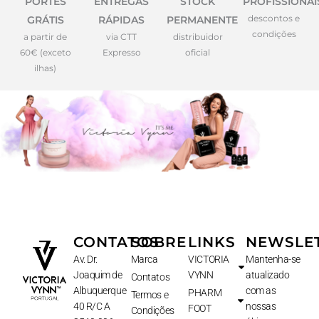
PORTES
ENTREGAS
STOCK
PROFISSIONAI
descontos e
GRÁTIS
RÁPIDAS
PERMANENTE
condições
a partir de
via CTT
distribuidor
60€ (exceto
Expresso
oficial
ilhas)
CONTATOS
SOBRE
LINKS
NEWSLE
Av. Dr.
Marca
VICTORIA
Mantenha-se
Joaquim de
VYNN
atualizado
Contatos
Albuquerque
com as
PHARM
Termos e
40 R/C A
nossas
FOOT
Condições