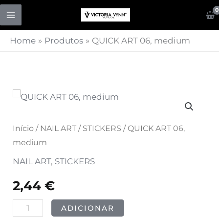
Skip
to
content
Home
Produtos
QUICK ART 06, medium
Quantidade
de
QUICK
Início
/
NAIL ART
/
STICKERS
/ QUICK ART 06,
ART
medium
06,
NAIL ART
,
STICKERS
medium
2,44
€
ADICIONAR