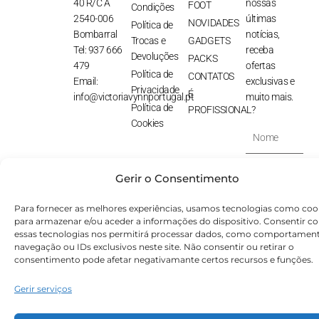
40 R/C A
nossas
FOOT
Condições
2540-006
últimas
NOVIDADES
Política de
Bombarral
notícias,
Trocas e
GADGETS
Tel: 937 666
receba
Devoluções
PACKS
479
ofertas
Política de
CONTATOS
Email:
exclusivas e
Privacidade
É
info@victoriavynnportugal.pt
muito mais.
Política de
PROFISSIONAL?
Cookies
Nome
E-
Gerir o Consentimento
Mail
SUBSCREVER
Para fornecer as melhores experiências, usamos tecnologias como coo
⟶
para armazenar e/ou aceder a informações do dispositivo. Consentir c
essas tecnologias nos permitirá processar dados, como comportamen
navegação ou IDs exclusivos neste site. Não consentir ou retirar o
consentimento pode afetar negativamante certos recursos e funções.
© Victoryia Vynn Portugal 2026 by SVS.pt
Gerir serviços