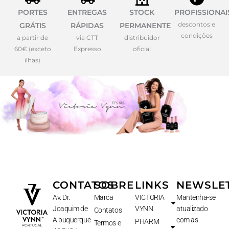
PORTES
ENTREGAS
STOCK
PROFISSIONAI
descontos e
GRÁTIS
RÁPIDAS
PERMANENTE
condições
a partir de
via CTT
distribuidor
60€ (exceto
Expresso
oficial
ilhas)
CONTATOS
SOBRE
LINKS
NEWSLE
Av. Dr.
Marca
VICTORIA
Mantenha-se
Joaquim de
VYNN
atualizado
Contatos
Albuquerque
com as
PHARM
Termos e