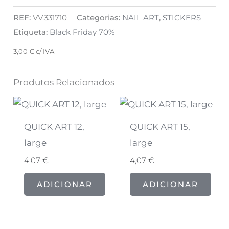
REF:
VV.331710
Categorias:
NAIL ART
,
STICKERS
Etiqueta:
Black Friday 70%
3,00
€
c/ IVA
Produtos Relacionados
QUICK ART 12,
QUICK ART 15,
large
large
4,07
€
4,07
€
ADICIONAR
ADICIONAR