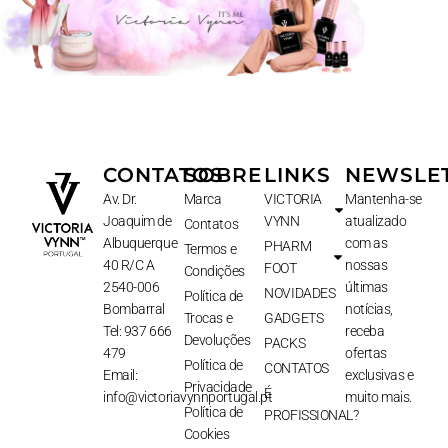
CONTATOS
SOBRE
LINKS
NEWSLE
Av. Dr.
Marca
VICTORIA
Mantenha-se
Joaquim de
VYNN
atualizado
Contatos
Albuquerque
com as
PHARM
Termos e
40 R/C A
nossas
FOOT
Condições
2540-006
últimas
NOVIDADES
Política de
Bombarral
notícias,
Trocas e
GADGETS
Tel: 937 666
receba
Devoluções
PACKS
479
ofertas
Política de
CONTATOS
Email:
exclusivas e
Privacidade
É
info@victoriavynnportugal.pt
muito mais.
Política de
PROFISSIONAL?
Cookies
Nome