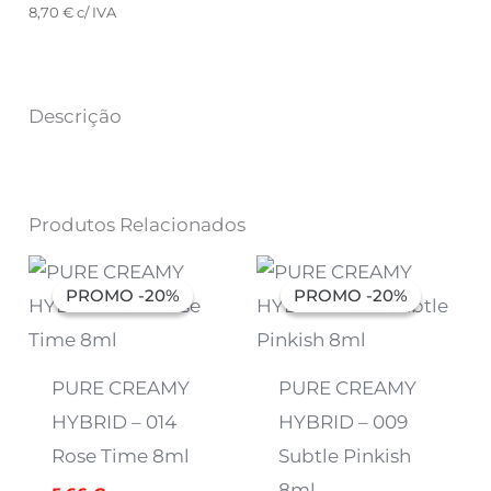
8,70
€
c/ IVA
Descrição
Produtos Relacionados
O
O
O
O
preço
preço
preço
preço
PROMO -20%
PROMO -20%
PROMO -20%
PROMO -20%
original
atual
original
atual
era:
é:
era:
é:
7,07 €.
5,66 €.
7,07 €.
5,66 €.
PURE CREAMY
PURE CREAMY
HYBRID – 014
HYBRID – 009
Rose Time 8ml
Subtle Pinkish
8ml