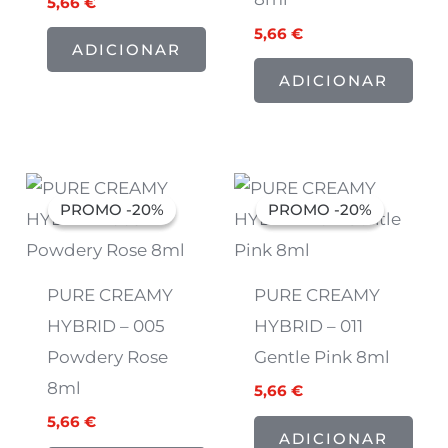
5,66
€
5,66
€
ADICIONAR
ADICIONAR
O
O
O
O
preço
preço
preço
preço
PROMO -20%
PROMO -20%
PROMO -20%
PROMO -20%
original
atual
original
atual
era:
é:
era:
é:
7,07 €.
5,66 €.
7,07 €.
5,66 €.
PURE CREAMY
PURE CREAMY
HYBRID – 005
HYBRID – 011
Powdery Rose
Gentle Pink 8ml
8ml
5,66
€
5,66
€
ADICIONAR