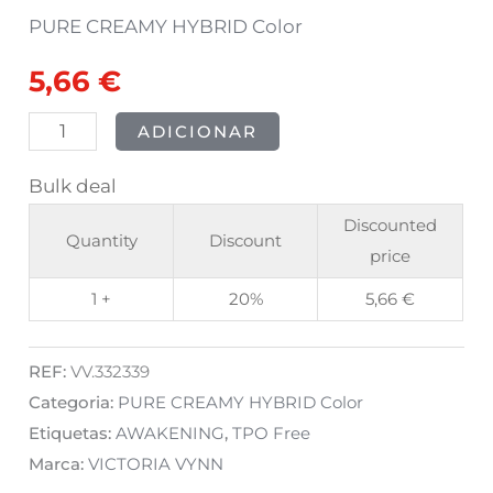
Blooming
PURE CREAMY HYBRID Color
Day
5,66
€
8ml
ADICIONAR
Bulk deal
Discounted
Quantity
Discount
price
1 +
20%
5,66
€
REF:
VV.332339
Categoria:
PURE CREAMY HYBRID Color
Etiquetas:
AWAKENING
,
TPO Free
Marca:
VICTORIA VYNN