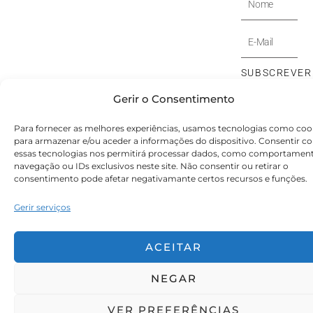
E-
Mail
SUBSCREVER
⟶
Gerir o Consentimento
© Victoryia Vynn Portugal 2026 by SVS.pt
Para fornecer as melhores experiências, usamos tecnologias como coo
para armazenar e/ou aceder a informações do dispositivo. Consentir c
essas tecnologias nos permitirá processar dados, como comportamen
navegação ou IDs exclusivos neste site. Não consentir ou retirar o
consentimento pode afetar negativamante certos recursos e funções.
Gerir serviços
ACEITAR
NEGAR
VER PREFERÊNCIAS