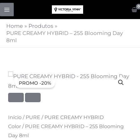
Skip
to
content
Home
Produtos
PURE CREAMY HYBRID – 255 Blooming Day
8ml
Quantidade
O
O
PROMO -20%
de
preço
preço
PURE
CREAMY
original
atual
HYBRID
Início
/
PURE
/
PURE CREAMY HYBRID
era:
é:
-
Color
/ PURE CREAMY HYBRID – 255 Blooming
255
7,07 €.
Day 8ml
5,66 €.