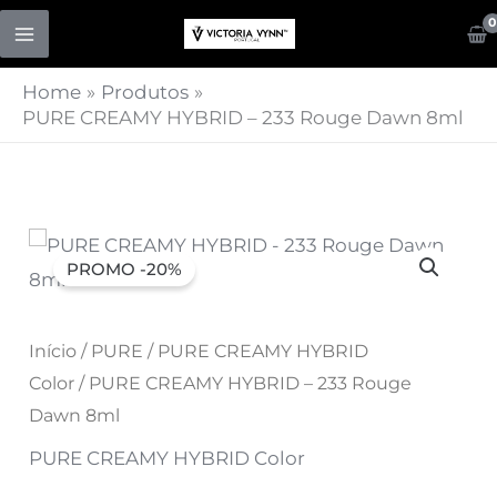
Skip
to
content
Home
Produtos
PURE CREAMY HYBRID – 233 Rouge Dawn 8ml
Quantidade
O
O
PROMO -20%
de
preço
preço
PURE
CREAMY
original
Início
/
PURE
atual
/
PURE CREAMY HYBRID
HYBRID
Color
/ PURE CREAMY HYBRID – 233 Rouge
era:
é:
-
Dawn 8ml
233
7,07 €.
5,66 €.
PURE CREAMY HYBRID Color
Rouge