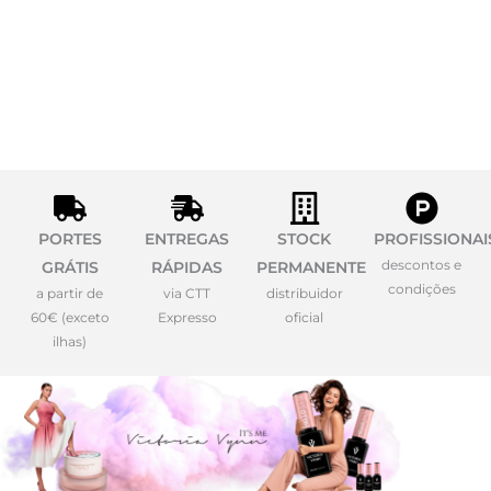
PORTES
ENTREGAS
STOCK
PROFISSIONAI
descontos e
GRÁTIS
RÁPIDAS
PERMANENTE
condições
a partir de
via CTT
distribuidor
60€ (exceto
Expresso
oficial
ilhas)