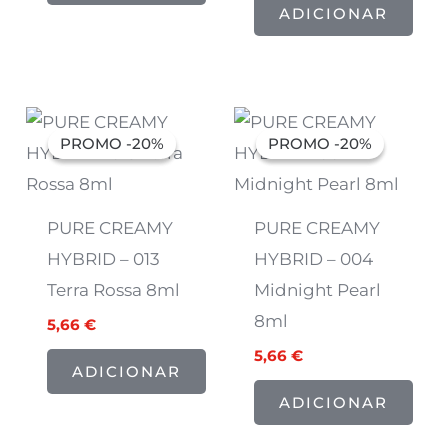
ADICIONAR
O
O
O
O
preço
preço
preço
preço
PROMO -20%
PROMO -20%
PROMO -20%
PROMO -20%
original
atual
original
atual
era:
é:
era:
é:
7,07 €.
5,66 €.
7,07 €.
5,66 €.
PURE CREAMY
PURE CREAMY
HYBRID – 013
HYBRID – 004
Terra Rossa 8ml
Midnight Pearl
8ml
5,66
€
5,66
€
ADICIONAR
ADICIONAR