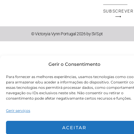
Mail
SUBSCREVER
⟶
© Victoryia Vynn Portugal 2026 by SVS.pt
Gerir o Consentimento
Para fornecer as melhores experiências, usamos tecnologias como coo
para armazenar e/ou aceder a informações do dispositivo. Consentir c
essas tecnologias nos permitirá processar dados, como comportamen
navegação ou IDs exclusivos neste site. Não consentir ou retirar o
consentimento pode afetar negativamante certos recursos e funções.
Gerir serviços
ACEITAR