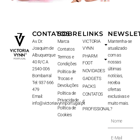
CONTATOS
SOBRE
LINKS
NEWSLE
Av. Dr.
Marca
VICTORIA
Mantenha-se
Joaquim de
VYNN
atualizado
Contatos
Albuquerque
com as
PHARM
Termos e
40 R/C A
nossas
FOOT
Condições
2540-006
últimas
NOVIDADES
Política de
Bombarral
notícias,
Trocas e
GADGETS
Tel: 937 666
receba
Devoluções
PACKS
479
ofertas
Política de
CONTATOS
Email:
exclusivas e
Privacidade
É
info@victoriavynnportugal.pt
muito mais.
Política de
PROFISSIONAL?
Cookies
Nome
E-