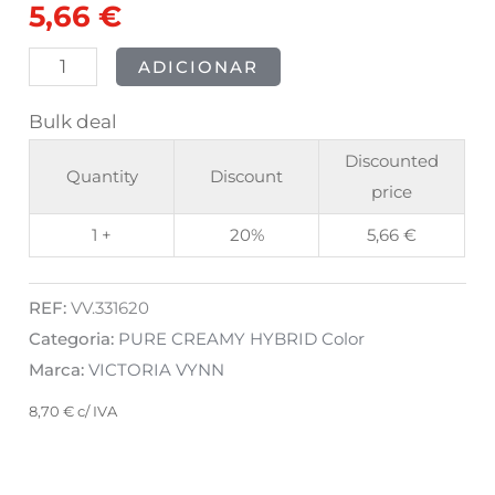
5,66
€
Dawn
8ml
ADICIONAR
Bulk deal
Discounted
Quantity
Discount
price
1 +
20%
5,66
€
REF:
VV.331620
Categoria:
PURE CREAMY HYBRID Color
Marca:
VICTORIA VYNN
8,70
€
c/ IVA