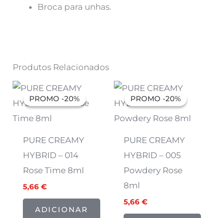
Broca para unhas.
Produtos Relacionados
O
O
O
O
preço
preço
preço
preço
PROMO -20%
PROMO -20%
PROMO -20%
PROMO -20%
original
atual
original
atual
era:
é:
era:
é:
7,07 €.
5,66 €.
7,07 €.
5,66 €.
PURE CREAMY
PURE CREAMY
HYBRID – 014
HYBRID – 005
Rose Time 8ml
Powdery Rose
8ml
5,66
€
5,66
€
ADICIONAR