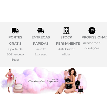
PORTES
ENTREGAS
STOCK
PROFISSIONAI
descontos e
GRÁTIS
RÁPIDAS
PERMANENTE
condições
a partir de
via CTT
distribuidor
60€ (exceto
Expresso
oficial
ilhas)