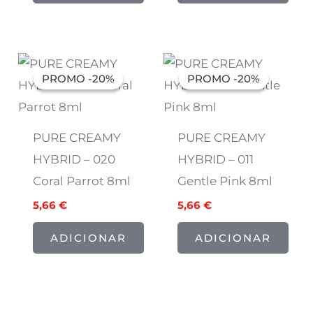
O
O
O
O
preço
preço
preço
preço
PROMO -20%
PROMO -20%
PROMO -20%
PROMO -20%
original
atual
original
atual
era:
é:
era:
é:
7,07 €.
5,66 €.
7,07 €.
5,66 €.
PURE CREAMY
PURE CREAMY
HYBRID – 020
HYBRID – 011
Coral Parrot 8ml
Gentle Pink 8ml
5,66
€
5,66
€
ADICIONAR
ADICIONAR