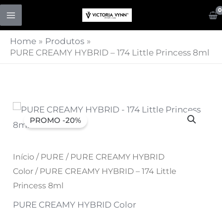
Skip
to
content
Home
Produtos
PURE CREAMY HYBRID – 174 Little Princess 8ml
Quantidade
O
O
PROMO -20%
de
preço
preço
PURE
CREAMY
original
Início
/
PURE
atual
/
PURE CREAMY HYBRID
HYBRID
Color
/ PURE CREAMY HYBRID – 174 Little
era:
é:
-
Princess 8ml
174
7,07 €.
5,66 €.
PURE CREAMY HYBRID Color
Little