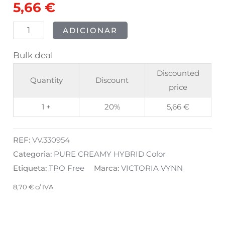
5,66
€
Princess
8ml
ADICIONAR
Bulk deal
Discounted
Quantity
Discount
price
1 +
20%
5,66
€
REF:
VV.330954
Categoria:
PURE CREAMY HYBRID Color
Etiqueta:
TPO Free
Marca:
VICTORIA VYNN
8,70
€
c/ IVA