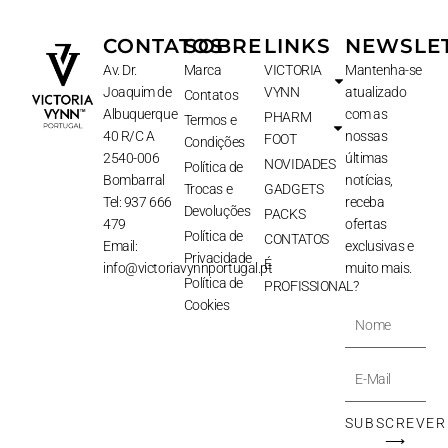
CONTATOS
SOBRE
LINKS
NEWSLE
Av. Dr.
Marca
VICTORIA
Mantenha-se
Joaquim de
VYNN
atualizado
Contatos
Albuquerque
com as
PHARM
Termos e
40 R/C A
nossas
FOOT
Condições
2540-006
últimas
NOVIDADES
Política de
Bombarral
notícias,
Trocas e
GADGETS
Tel: 937 666
receba
Devoluções
PACKS
479
ofertas
Política de
CONTATOS
Email:
exclusivas e
Privacidade
É
info@victoriavynnportugal.pt
muito mais.
Política de
PROFISSIONAL?
Cookies
Nome
E-
Mail
SUBSCREVER
⟶