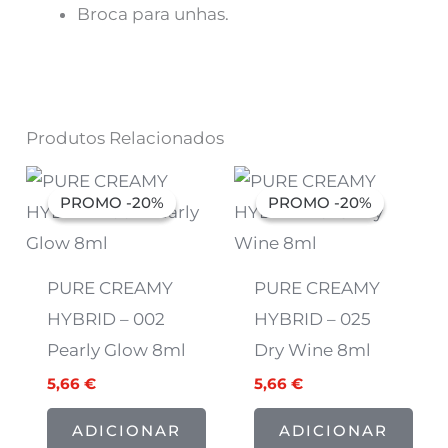
Broca para unhas.
Produtos Relacionados
O
O
O
O
preço
preço
preço
preço
PROMO -20%
PROMO -20%
PROMO -20%
PROMO -20%
original
atual
original
atual
era:
é:
era:
é:
7,07 €.
5,66 €.
7,07 €.
5,66 €.
PURE CREAMY
PURE CREAMY
HYBRID – 002
HYBRID – 025
Pearly Glow 8ml
Dry Wine 8ml
5,66
€
5,66
€
ADICIONAR
ADICIONAR