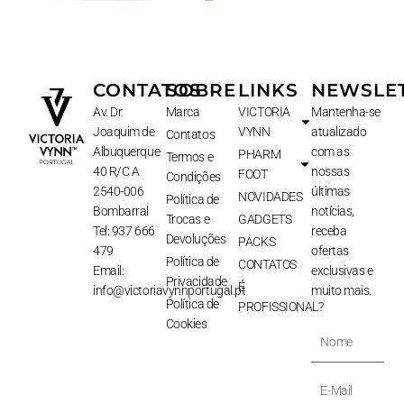
CONTATOS
SOBRE
LINKS
NEWSLE
Av. Dr.
Marca
VICTORIA
Mantenha-se
Joaquim de
VYNN
atualizado
Contatos
Albuquerque
com as
PHARM
Termos e
40 R/C A
nossas
FOOT
Condições
2540-006
últimas
NOVIDADES
Política de
Bombarral
notícias,
Trocas e
GADGETS
Tel: 937 666
receba
Devoluções
PACKS
479
ofertas
Política de
CONTATOS
Email:
exclusivas e
Privacidade
É
info@victoriavynnportugal.pt
muito mais.
Política de
PROFISSIONAL?
Cookies
Nome
E-