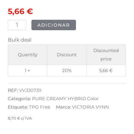
Girls
5,66
€
Night
Out
ADICIONAR
8ml
Bulk deal
Discounted
Quantity
Discount
price
1 +
20%
5,66
€
REF:
VV.330739
Categoria:
PURE CREAMY HYBRID Color
Etiqueta:
TPO Free
Marca:
VICTORIA VYNN
8,70
€
c/ IVA