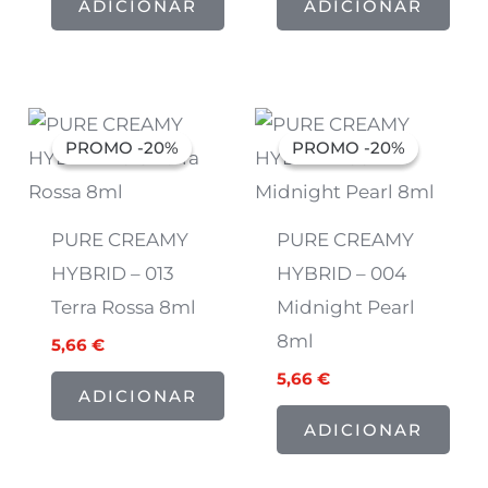
ADICIONAR
ADICIONAR
O
O
O
O
preço
preço
preço
preço
PROMO -20%
PROMO -20%
PROMO -20%
PROMO -20%
original
atual
original
atual
era:
é:
era:
é:
7,07 €.
5,66 €.
7,07 €.
5,66 €.
PURE CREAMY
PURE CREAMY
HYBRID – 013
HYBRID – 004
Terra Rossa 8ml
Midnight Pearl
8ml
5,66
€
5,66
€
ADICIONAR
ADICIONAR