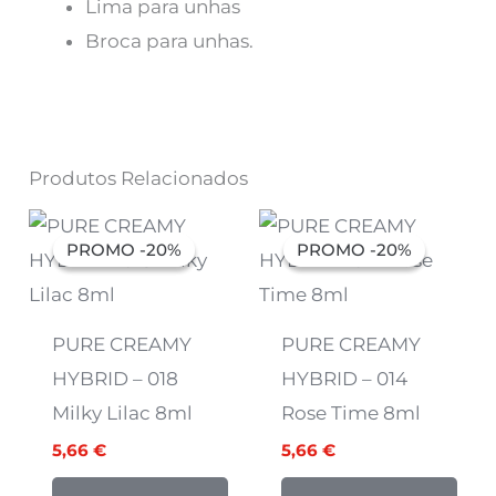
Lima para unhas
Broca para unhas.
Produtos Relacionados
O
O
O
O
preço
preço
preço
preço
PROMO -20%
PROMO -20%
PROMO -20%
PROMO -20%
original
atual
original
atual
era:
é:
era:
é:
7,07 €.
5,66 €.
7,07 €.
5,66 €.
PURE CREAMY
PURE CREAMY
HYBRID – 018
HYBRID – 014
Milky Lilac 8ml
Rose Time 8ml
5,66
€
5,66
€