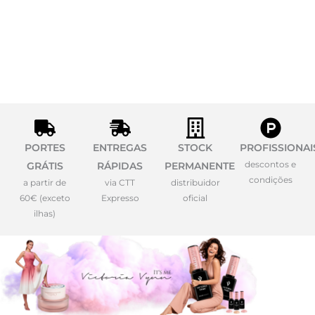
PORTES
ENTREGAS
STOCK
PROFISSIONAI
descontos e
GRÁTIS
RÁPIDAS
PERMANENTE
condições
a partir de
via CTT
distribuidor
60€ (exceto
Expresso
oficial
ilhas)