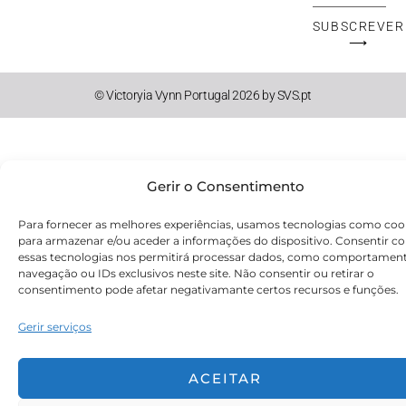
Mail
SUBSCREVER
⟶
© Victoryia Vynn Portugal 2026 by SVS.pt
Gerir o Consentimento
Para fornecer as melhores experiências, usamos tecnologias como coo
para armazenar e/ou aceder a informações do dispositivo. Consentir c
essas tecnologias nos permitirá processar dados, como comportamen
navegação ou IDs exclusivos neste site. Não consentir ou retirar o
consentimento pode afetar negativamante certos recursos e funções.
Gerir serviços
ACEITAR