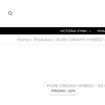
Skip
to
Search
content
VICTORIA VYNN
PHA
Home
Produtos
PURE CREAMY HYBRID – 
PROMO -20%