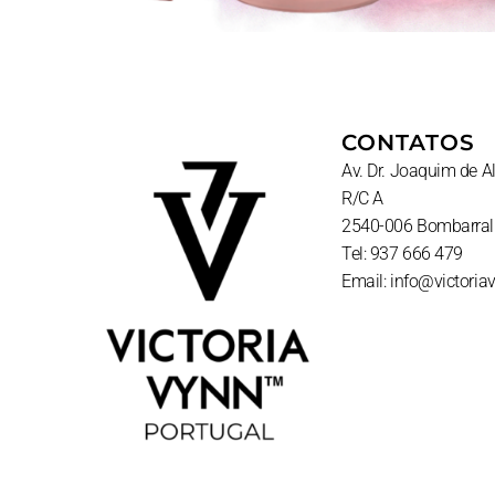
CONTATOS
Av. Dr. Joaquim de 
R/C A
2540-006 Bombarral
Tel: 937 666 479
Email: info@victoria