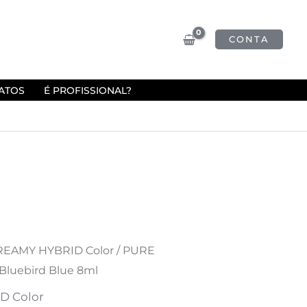
CONTA
ATOS
É PROFISSIONAL?
EAMY HYBRID Color
/ PURE
Bluebird Blue 8ml
D Color