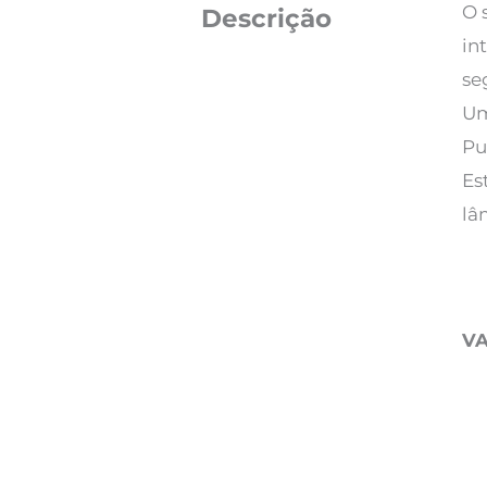
O 
Descrição
in
se
Um
Pu
Es
lâ
V