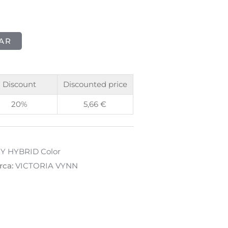
AR
Discount
Discounted price
20%
5,66
€
 HYBRID Color
rca:
VICTORIA VYNN