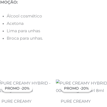
EMOÇÃO:
Álcool cosmético
Acetona
Lima para unhas
Broca para unhas.
O
O
O
O
preço
preço
preço
preço
PROMO -20%
PROMO -20%
PROMO -20%
PROMO -20%
original
atual
original
atual
era:
é:
era:
é:
7,07 €.
5,66 €.
7,07 €.
5,66 €.
PURE CREAMY
PURE CREAMY