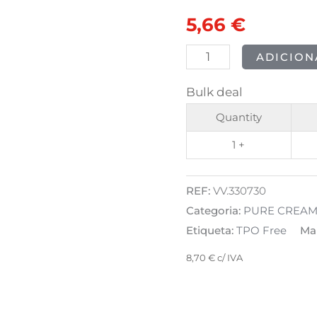
CREAMY
original
atual
5,66
€
HYBRID
era:
é:
-
ADICION
153
7,07 €.
5,66 €.
Bulk deal
Bluebird
Blue
Quantity
8ml
1 +
REF:
VV.330730
Categoria:
PURE CREAMY
Etiqueta:
TPO Free
Ma
8,70
€
c/ IVA