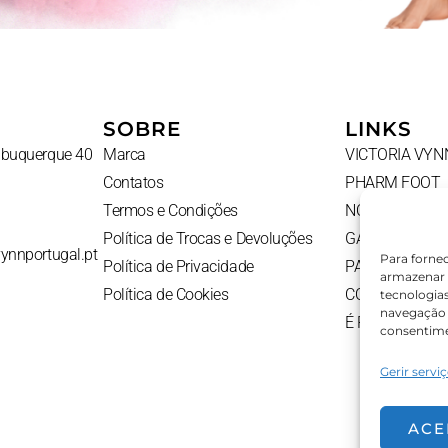
SOBRE
LINKS
Albuquerque 40
Marca
VICTORIA VYN
Contatos
PHARM FOOT
Termos e Condições
NOVIDADES
Política de Trocas e Devoluções
GADGETS
vynnportugal.pt
Para forne
Política de Privacidade
PACKS
armazenar 
Política de Cookies
CONTATOS
tecnologia
navegação o
É PROFISSION
consentime
Gerir servi
ACE