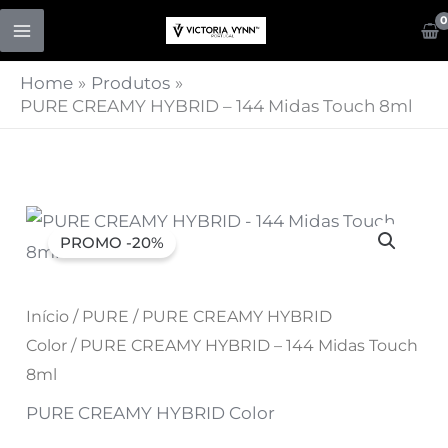
Skip
to
content
Home
Produtos
PURE CREAMY HYBRID – 144 Midas Touch 8ml
Quantidade
O
O
PROMO -20%
de
preço
preço
PURE
CREAMY
original
Início
/
PURE
atual
/
PURE CREAMY HYBRID
HYBRID
Color
/ PURE CREAMY HYBRID – 144 Midas Touch
era:
é:
-
8ml
144
7,07 €.
5,66 €.
PURE CREAMY HYBRID Color
Midas