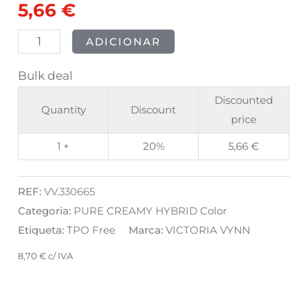
5,66
€
Touch
8ml
ADICIONAR
Bulk deal
Discounted
Quantity
Discount
price
1 +
20%
5,66
€
REF:
VV.330665
Categoria:
PURE CREAMY HYBRID Color
Etiqueta:
TPO Free
Marca:
VICTORIA VYNN
8,70
€
c/ IVA