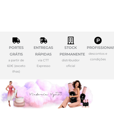
PORTES
ENTREGAS
STOCK
PROFISSIONAI
descontos e
GRÁTIS
RÁPIDAS
PERMANENTE
condições
a partir de
via CTT
distribuidor
60€ (exceto
Expresso
oficial
ilhas)