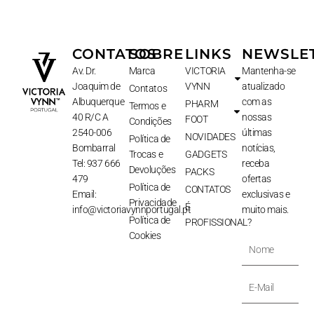
CONTATOS
SOBRE
LINKS
NEWSLE
Av. Dr.
Marca
VICTORIA
Mantenha-se
Joaquim de
VYNN
atualizado
Contatos
Albuquerque
com as
PHARM
Termos e
40 R/C A
nossas
FOOT
Condições
2540-006
últimas
NOVIDADES
Política de
Bombarral
notícias,
Trocas e
GADGETS
Tel: 937 666
receba
Devoluções
PACKS
479
ofertas
Política de
CONTATOS
Email:
exclusivas e
Privacidade
É
info@victoriavynnportugal.pt
muito mais.
Política de
PROFISSIONAL?
Cookies
Nome
E-
Mail