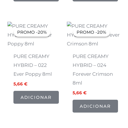
O
O
O
O
preço
preço
preço
preço
PROMO -20%
PROMO -20%
PROMO -20%
PROMO -20%
original
atual
original
atual
era:
é:
era:
é:
7,07 €.
5,66 €.
7,07 €.
5,66 €.
PURE CREAMY
PURE CREAMY
HYBRID – 022
HYBRID – 024
Ever Poppy 8ml
Forever Crimson
8ml
5,66
€
5,66
€
ADICIONAR
ADICIONAR