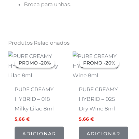
Broca para unhas.
Produtos Relacionados
O
O
O
O
preço
preço
preço
preço
PROMO -20%
PROMO -20%
PROMO -20%
PROMO -20%
original
atual
original
atual
era:
é:
era:
é:
7,07 €.
5,66 €.
7,07 €.
5,66 €.
PURE CREAMY
PURE CREAMY
HYBRID – 018
HYBRID – 025
Milky Lilac 8ml
Dry Wine 8ml
5,66
€
5,66
€
ADICIONAR
ADICIONAR