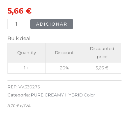
Red
5,66
€
Obsessed
8ml
ADICIONAR
Bulk deal
Discounted
Quantity
Discount
price
1 +
20%
5,66
€
REF:
VV.330275
Categoria:
PURE CREAMY HYBRID Color
8,70
€
c/ IVA