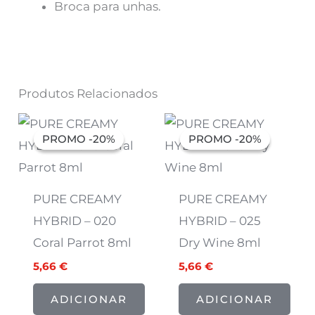
Broca para unhas.
Produtos Relacionados
O
O
O
O
preço
preço
preço
preço
PROMO -20%
PROMO -20%
PROMO -20%
PROMO -20%
original
atual
original
atual
era:
é:
era:
é:
7,07 €.
5,66 €.
7,07 €.
5,66 €.
PURE CREAMY
PURE CREAMY
HYBRID – 020
HYBRID – 025
Coral Parrot 8ml
Dry Wine 8ml
5,66
€
5,66
€
ADICIONAR
ADICIONAR