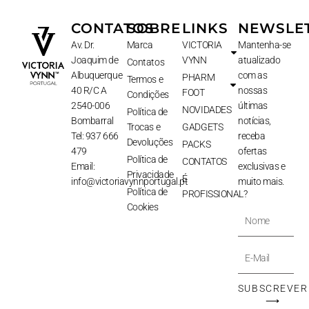
CONTATOS
SOBRE
LINKS
NEWSLE
Av. Dr.
Marca
VICTORIA
Mantenha-se
Joaquim de
VYNN
atualizado
Contatos
Albuquerque
com as
PHARM
Termos e
40 R/C A
nossas
FOOT
Condições
2540-006
últimas
NOVIDADES
Política de
Bombarral
notícias,
Trocas e
GADGETS
Tel: 937 666
receba
Devoluções
PACKS
479
ofertas
Política de
CONTATOS
Email:
exclusivas e
Privacidade
É
info@victoriavynnportugal.pt
muito mais.
Política de
PROFISSIONAL?
Cookies
Nome
E-
Mail
SUBSCREVER
⟶