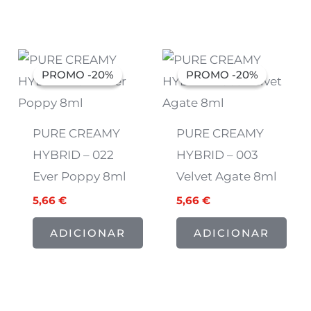
O
O
O
O
preço
preço
preço
preço
PROMO -20%
PROMO -20%
PROMO -20%
PROMO -20%
original
atual
original
atual
era:
é:
era:
é:
7,07 €.
5,66 €.
7,07 €.
5,66 €.
PURE CREAMY
PURE CREAMY
HYBRID – 022
HYBRID – 003
Ever Poppy 8ml
Velvet Agate 8ml
5,66
€
5,66
€
ADICIONAR
ADICIONAR