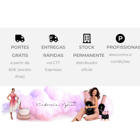
PORTES
ENTREGAS
STOCK
PROFISSIONAI
descontos e
GRÁTIS
RÁPIDAS
PERMANENTE
condições
a partir de
via CTT
distribuidor
60€ (exceto
Expresso
oficial
ilhas)