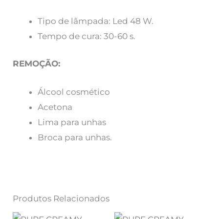
Tipo de lâmpada: Led 48 W.
Tempo de cura: 30-60 s.
REMOÇÃO:
Álcool cosmético
Acetona
Lima para unhas
Broca para unhas.
Produtos Relacionados
O
O
O
O