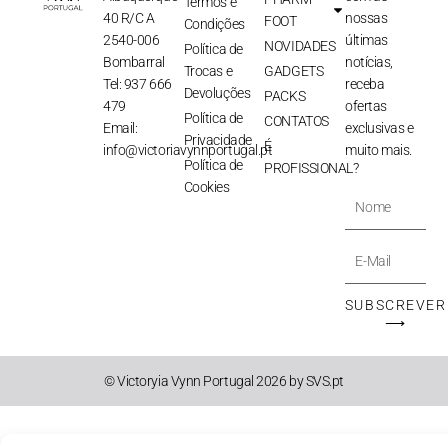
Termos e
40 R/C A
nossas
FOOT
Condições
2540-006
últimas
NOVIDADES
Política de
Bombarral
notícias,
Trocas e
GADGETS
Tel: 937 666
receba
Devoluções
PACKS
479
ofertas
Política de
CONTATOS
Email:
exclusivas e
Privacidade
É
info@victoriavynnportugal.pt
muito mais.
Política de
PROFISSIONAL?
Cookies
Nome
E-
Mail
SUBSCREVER
⟶
© Victoryia Vynn Portugal 2026 by SVS.pt