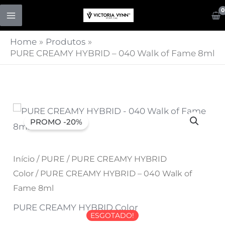
Skip
to
content
Home
Produtos
PURE CREAMY HYBRID – 040 Walk of Fame 8ml
O
O
PROMO -20%
preço
preço
original
Início
/
PURE
atual
/
PURE CREAMY HYBRID
Color
/ PURE CREAMY HYBRID – 040 Walk of
era:
é:
Fame 8ml
7,07 €.
5,66 €.
PURE CREAMY HYBRID Color
ESGOTADO!