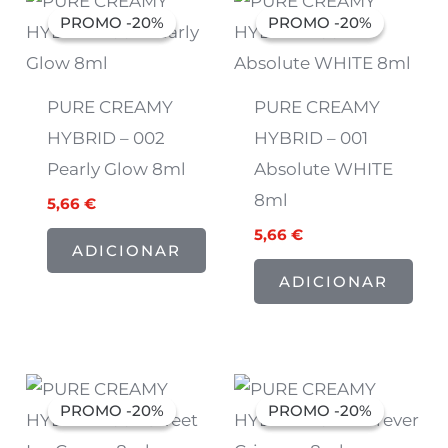
preço
preço
preço
preço
PROMO -20%
PROMO -20%
PROMO -20%
PROMO -20%
original
atual
original
atual
era:
é:
era:
é:
7,07 €.
5,66 €.
7,07 €.
5,66 €.
PURE CREAMY
PURE CREAMY
HYBRID – 002
HYBRID – 001
Pearly Glow 8ml
Absolute WHITE
8ml
5,66
€
5,66
€
ADICIONAR
ADICIONAR
O
O
O
O
preço
preço
preço
preço
PROMO -20%
PROMO -20%
PROMO -20%
PROMO -20%
original
atual
original
atual
era:
é:
era:
é: