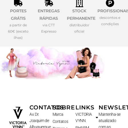
PORTES
ENTREGAS
STOCK
PROFISSIONAI
descontos e
GRÁTIS
RÁPIDAS
PERMANENTE
condições
a partir de
via CTT
distribuidor
60€ (exceto
Expresso
oficial
ilhas)
CONTATOS
SOBRE
LINKS
NEWSLE
Av. Dr.
Marca
VICTORIA
Mantenha-se
Joaquim de
VYNN
atualizado
Contatos
Albuquerque
com as
PHARM