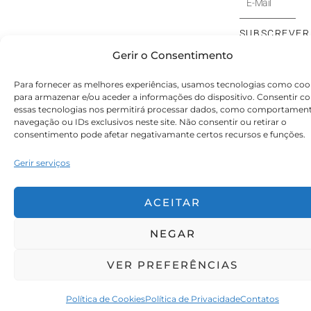
Mail
SUBSCREVER
⟶
Gerir o Consentimento
Para fornecer as melhores experiências, usamos tecnologias como coo
© Victoryia Vynn Portugal 2026 by SVS.pt
para armazenar e/ou aceder a informações do dispositivo. Consentir c
essas tecnologias nos permitirá processar dados, como comportamen
navegação ou IDs exclusivos neste site. Não consentir ou retirar o
consentimento pode afetar negativamante certos recursos e funções.
Gerir serviços
ACEITAR
NEGAR
VER PREFERÊNCIAS
Política de Cookies
Política de Privacidade
Contatos