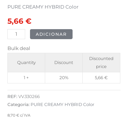
Luxury
PURE CREAMY HYBRID Color
SILVER
5,66
€
8ml
ADICIONAR
Bulk deal
Discounted
Quantity
Discount
price
1 +
20%
5,66
€
REF:
VV.330266
Categoria:
PURE CREAMY HYBRID Color
8,70
€
c/ IVA