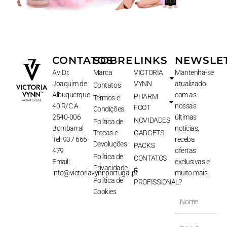
CONTATOS
SOBRE
LINKS
NEWSLE
Av. Dr.
Marca
VICTORIA
Mantenha-se
Joaquim de
VYNN
atualizado
Contatos
Albuquerque
com as
PHARM
Termos e
40 R/C A
nossas
FOOT
Condições
2540-006
últimas
NOVIDADES
Política de
Bombarral
notícias,
Trocas e
GADGETS
Tel: 937 666
receba
Devoluções
PACKS
479
ofertas
Política de
CONTATOS
Email:
exclusivas e
Privacidade
É
info@victoriavynnportugal.pt
muito mais.
Política de
PROFISSIONAL?
Cookies
Nome
E-