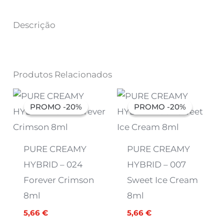
Descrição
Produtos Relacionados
O
O
O
O
preço
preço
preço
preço
PROMO -20%
PROMO -20%
PROMO -20%
PROMO -20%
original
atual
original
atual
era:
é:
era:
é:
7,07 €.
5,66 €.
7,07 €.
5,66 €.
PURE CREAMY
PURE CREAMY
HYBRID – 024
HYBRID – 007
Forever Crimson
Sweet Ice Cream
8ml
8ml
5,66
€
5,66
€