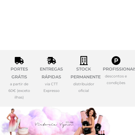
PORTES
ENTREGAS
STOCK
PROFISSIONAI
descontos e
GRÁTIS
RÁPIDAS
PERMANENTE
condições
a partir de
via CTT
distribuidor
60€ (exceto
Expresso
oficial
ilhas)