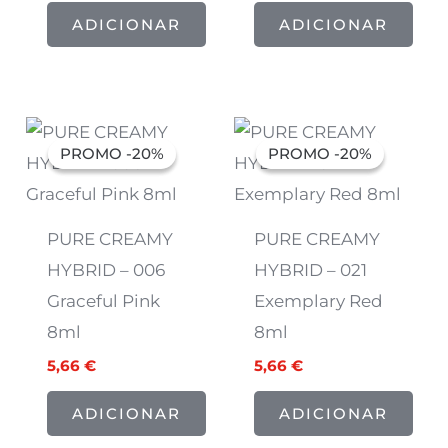
ADICIONAR
ADICIONAR
O
O
O
O
preço
preço
preço
preço
PROMO -20%
PROMO -20%
PROMO -20%
PROMO -20%
original
atual
original
atual
era:
é:
era:
é:
7,07 €.
5,66 €.
7,07 €.
5,66 €.
PURE CREAMY
PURE CREAMY
HYBRID – 006
HYBRID – 021
Graceful Pink
Exemplary Red
8ml
8ml
5,66
€
5,66
€
ADICIONAR
ADICIONAR