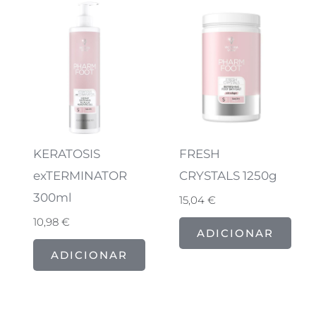
KERATOSIS
FRESH
exTERMINATOR
CRYSTALS 1250g
300ml
15,04
€
10,98
€
ADICIONAR
ADICIONAR