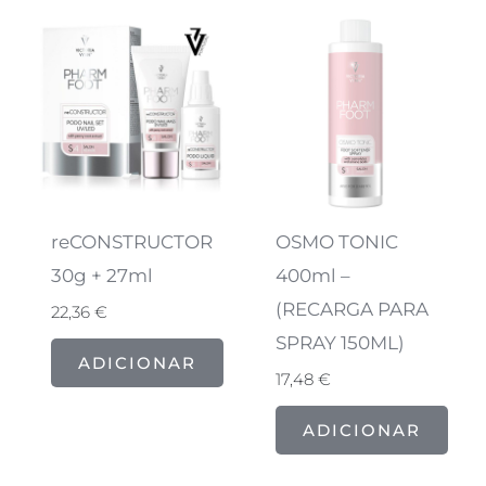
reCONSTRUCTOR
OSMO TONIC
30g + 27ml
400ml –
(RECARGA PARA
22,36
€
SPRAY 150ML)
ADICIONAR
17,48
€
ADICIONAR