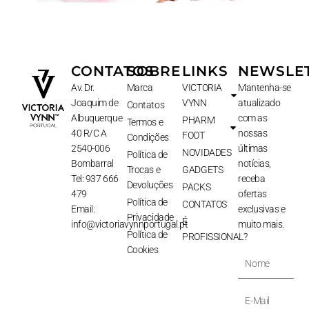
CONTATOS
SOBRE
LINKS
NEWSLE
Av. Dr.
Marca
VICTORIA
Mantenha-se
Joaquim de
VYNN
atualizado
Contatos
Albuquerque
com as
PHARM
Termos e
40 R/C A
nossas
FOOT
Condições
2540-006
últimas
NOVIDADES
Política de
Bombarral
notícias,
Trocas e
GADGETS
Tel: 937 666
receba
Devoluções
PACKS
479
ofertas
Política de
CONTATOS
Email:
exclusivas e
Privacidade
É
info@victoriavynnportugal.pt
muito mais.
Política de
PROFISSIONAL?
Cookies
Nome
E-