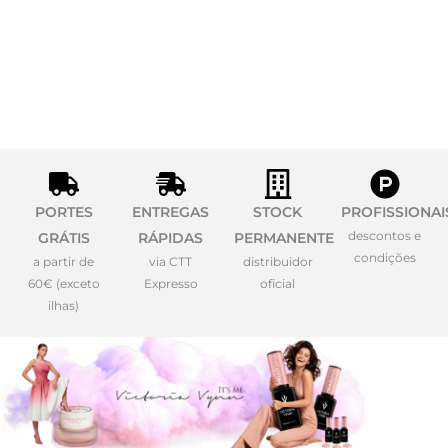
PORTES
ENTREGAS
STOCK
PROFISSIONAI
descontos e
GRÁTIS
RÁPIDAS
PERMANENTE
condições
a partir de
via CTT
distribuidor
60€ (exceto
Expresso
oficial
ilhas)