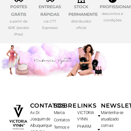
PORTES
ENTREGAS
STOCK
PROFISSIONAI
descontos e
GRÁTIS
RÁPIDAS
PERMANENTE
condições
a partir de
via CTT
distribuidor
60€ (exceto
Expresso
oficial
ilhas)
CONTATOS
SOBRE
LINKS
NEWSLE
Av. Dr.
Marca
VICTORIA
Mantenha-se
Joaquim de
VYNN
atualizado
Contatos
Albuquerque
com as
PHARM
Termos e