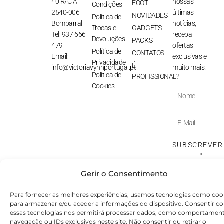
40 R/C A
nossas
FOOT
Condições
2540-006
últimas
NOVIDADES
Política de
Bombarral
notícias,
Trocas e
GADGETS
Tel: 937 666
receba
Devoluções
PACKS
479
ofertas
Política de
CONTATOS
Email:
exclusivas e
Privacidade
É
info@victoriavynnportugal.pt
muito mais.
Política de
PROFISSIONAL?
Cookies
Nome
E-
Mail
SUBSCREVER
⟶
Gerir o Consentimento
© Victoryia Vynn Portugal 2026 by SVS.pt
Para fornecer as melhores experiências, usamos tecnologias como coo
para armazenar e/ou aceder a informações do dispositivo. Consentir c
essas tecnologias nos permitirá processar dados, como comportamen
navegação ou IDs exclusivos neste site. Não consentir ou retirar o