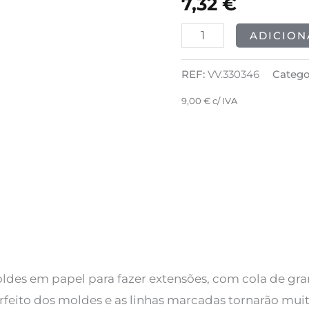
7,32
€
FORMS
BASIC
ADICION
100pcs
REF:
VV.330346
Catego
9,00
€
c/ IVA
ldes em papel para fazer extensões, com cola de gra
rfeito dos moldes e as linhas marcadas tornarão muito