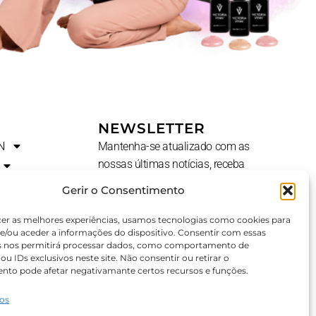
NEWSLETTER
N
Mantenha-se atualizado com as
nossas últimas notícias, receba
ofertas exclusivas e muito mais.
Gerir o Consentimento
Nome
cer as melhores experiências, usamos tecnologias como cookies para
e/ou aceder a informações do dispositivo. Consentir com essas
s nos permitirá processar dados, como comportamento de
u IDs exclusivos neste site. Não consentir ou retirar o
E-
AL?
nto pode afetar negativamante certos recursos e funções.
Mail
ços
SUBSCREVER ⟶