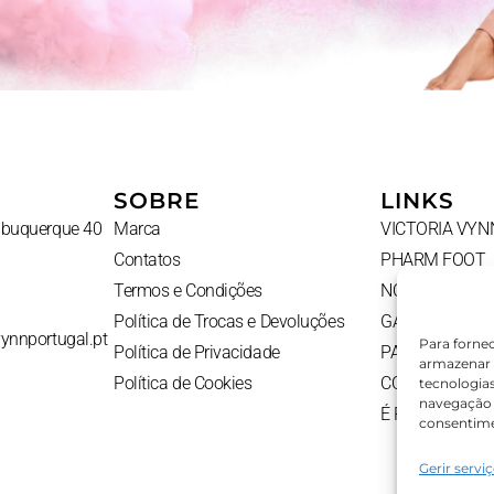
SOBRE
LINKS
Albuquerque 40
Marca
VICTORIA VYN
Contatos
PHARM FOOT
Termos e Condições
NOVIDADES
Política de Trocas e Devoluções
GADGETS
vynnportugal.pt
Para forne
Política de Privacidade
PACKS
armazenar 
Política de Cookies
CONTATOS
tecnologia
navegação o
É PROFISSION
consentime
Gerir servi