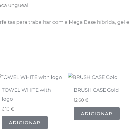
aca ungueal.
rfeitas para trabalhar com a Mega Base híbrida, gel e 
TOWEL WHITE with
BRUSH CASE Gold
logo
12,60
€
6,10
€
ADICIONAR
ADICIONAR