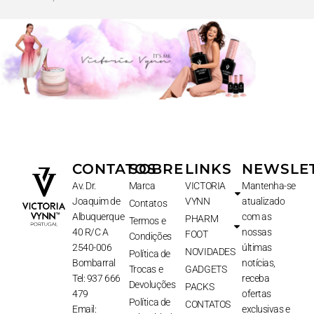
CONTATOS
SOBRE
LINKS
NEWSLE
Av. Dr.
Marca
VICTORIA
Mantenha-se
Joaquim de
VYNN
atualizado
Contatos
Albuquerque
com as
PHARM
Termos e
40 R/C A
nossas
FOOT
Condições
2540-006
últimas
NOVIDADES
Política de
Bombarral
notícias,
Trocas e
GADGETS
Tel: 937 666
receba
Devoluções
PACKS
479
ofertas
Política de
CONTATOS
Email:
exclusivas e