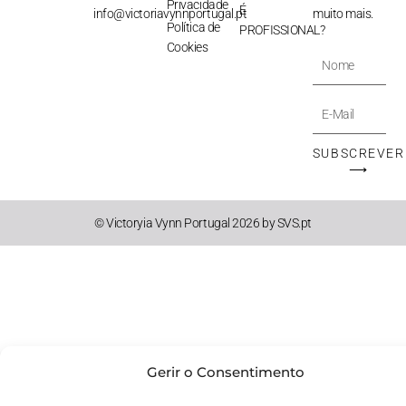
Privacidade
É
info@victoriavynnportugal.pt
muito mais.
Política de
PROFISSIONAL?
Cookies
Nome
E-
Mail
SUBSCREVER
⟶
© Victoryia Vynn Portugal 2026 by SVS.pt
Gerir o Consentimento