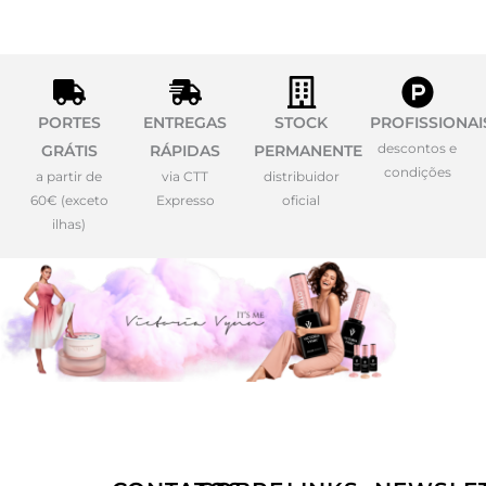
PORTES
ENTREGAS
STOCK
PROFISSIONAI
descontos e
GRÁTIS
RÁPIDAS
PERMANENTE
condições
a partir de
via CTT
distribuidor
60€ (exceto
Expresso
oficial
ilhas)