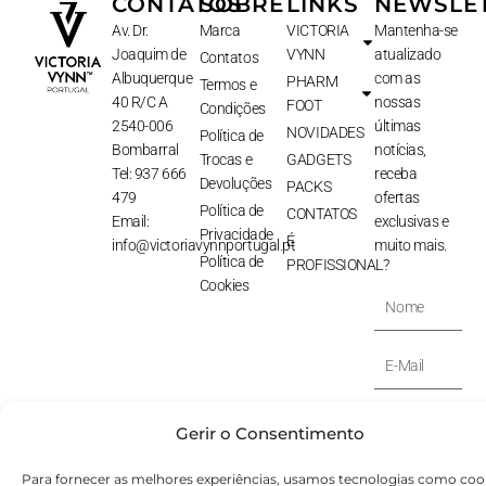
CONTATOS
SOBRE
LINKS
NEWSLE
Av. Dr.
Marca
VICTORIA
Mantenha-se
Joaquim de
VYNN
atualizado
Contatos
Albuquerque
com as
PHARM
Termos e
40 R/C A
nossas
FOOT
Condições
2540-006
últimas
NOVIDADES
Política de
Bombarral
notícias,
Trocas e
GADGETS
Tel: 937 666
receba
Devoluções
PACKS
479
ofertas
Política de
CONTATOS
Email:
exclusivas e
Privacidade
É
info@victoriavynnportugal.pt
muito mais.
Política de
PROFISSIONAL?
Cookies
Nome
E-
Mail
SUBSCREVER
Gerir o Consentimento
⟶
Para fornecer as melhores experiências, usamos tecnologias como coo