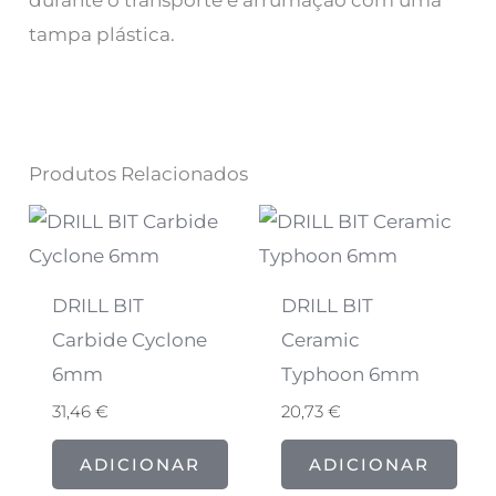
durante o transporte e arrumação com uma
tampa plástica.
Produtos Relacionados
DRILL BIT
DRILL BIT
Carbide Cyclone
Ceramic
6mm
Typhoon 6mm
31,46
€
20,73
€
ADICIONAR
ADICIONAR