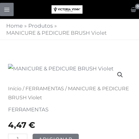
Skip
to
content
Home
Produtos
MANICURE & PEDICURE BRUSH Violet
Quantidade
de
MANICURE
Início
/
FERRAMENTAS
/ MANICURE & PEDICURE
&
BRUSH Violet
PEDICURE
FERRAMENTAS
BRUSH
4,47
€
Violet