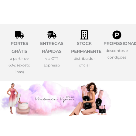
PORTES
ENTREGAS
STOCK
PROFISSIONAI
descontos e
GRÁTIS
RÁPIDAS
PERMANENTE
condições
a partir de
via CTT
distribuidor
60€ (exceto
Expresso
oficial
ilhas)