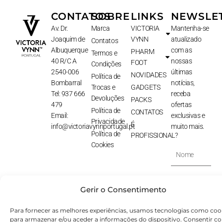
CONTATOS
SOBRE
LINKS
NEWSLE
Av. Dr.
Marca
VICTORIA
Mantenha-se
Joaquim de
VYNN
atualizado
Contatos
Albuquerque
com as
PHARM
Termos e
40 R/C A
nossas
FOOT
Condições
2540-006
últimas
NOVIDADES
Política de
Bombarral
notícias,
Trocas e
GADGETS
Tel: 937 666
receba
Devoluções
PACKS
479
ofertas
Política de
CONTATOS
Email:
exclusivas e
Privacidade
É
info@victoriavynnportugal.pt
muito mais.
Política de
PROFISSIONAL?
Cookies
Nome
E-
Gerir o Consentimento
Mail
SUBSCREVER
Para fornecer as melhores experiências, usamos tecnologias como coo
⟶
para armazenar e/ou aceder a informações do dispositivo. Consentir c