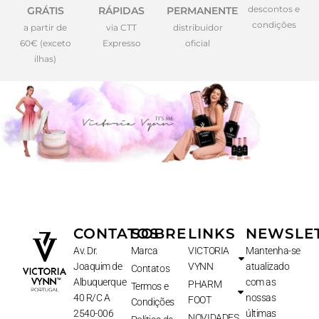
descontos e
GRÁTIS
RÁPIDAS
PERMANENTE
condições
a partir de
via CTT
distribuidor
60€ (exceto
Expresso
oficial
ilhas)
CONTATOS
SOBRE
LINKS
NEWSLE
Av. Dr.
Marca
VICTORIA
Mantenha-se
Joaquim de
VYNN
atualizado
Contatos
Albuquerque
com as
PHARM
Termos e
40 R/C A
nossas
FOOT
Condições
2540-006
últimas
NOVIDADES