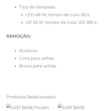
Tipo de lâmpada:
LED 48 W, tempo de cura: 60 s.
UV 36 W, tempo de cura: 120-180 s.
REMOÇÃO:
Acetona.
Lima para unhas.
Broca para unhas.
Produtos Relacionados
O
O
O
O
preço
preço
preço
preço