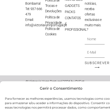
Política de
Bombarral
notícias,
Trocas e
GADGETS
Tel: 937 666
receba
Devoluções
PACKS
479
ofertas
Política de
CONTATOS
Email:
exclusivas e
Privacidade
É
info@victoriavynnportugal.pt
muito mais.
Política de
PROFISSIONAL?
Cookies
Nome
E-
Mail
SUBSCREVER
⟶
© Victoryia Vynn Portugal 2026 by SVS.pt
Gerir o Consentimento
Para fornecer as melhores experiências, usamos tecnologias como coo
para armazenar e/ou aceder a informações do dispositivo. Consentir c
essas tecnologias nos permitirá processar dados, como comportamen