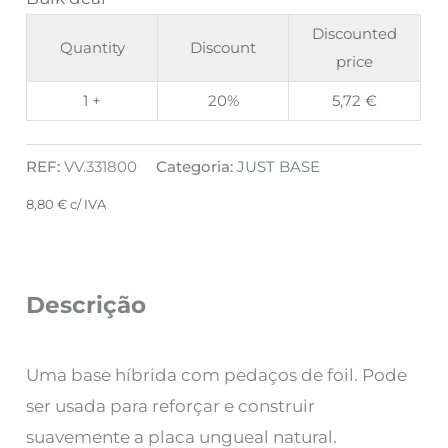
Discounted
Quantity
Discount
price
1 +
20%
5,72
€
REF:
VV.331800
Categoria:
JUST BASE
8,80
€
c/ IVA
Descrição
Uma base híbrida com pedaços de foil. Pode
ser usada para reforçar e construir
suavemente a placa ungueal natural.