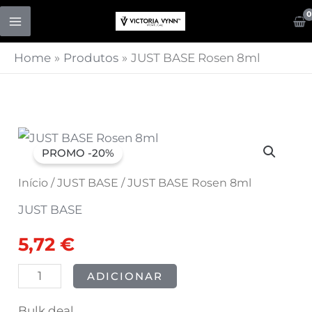
Skip
to
content
Home
Produtos
JUST BASE Rosen 8ml
Quantidade
O
O
PROMO -20%
de
preço
preço
JUST
Início
/
JUST BASE
/ JUST BASE Rosen 8ml
BASE
original
atual
JUST BASE
Rosen
era:
é:
5,72
€
8ml
7,15 €.
5,72 €.
ADICIONAR
Bulk deal