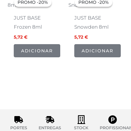
PROMO -20%
PROMO -20%
PROMO -20%
PROMO -20%
original
atual
original
atual
era:
é:
era:
é:
7,15 €.
5,72 €.
7,15 €.
5,72 €.
JUST BASE
JUST BASE
Frozen 8ml
Snowden 8ml
5,72
€
5,72
€
ADICIONAR
ADICIONAR
PORTES
ENTREGAS
STOCK
PROFISSIONAI