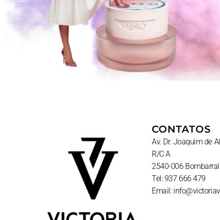
CONTATOS
Av. Dr. Joaquim de 
R/C A
2540-006 Bombarral
Tel: 937 666 479
Email: info@victoria