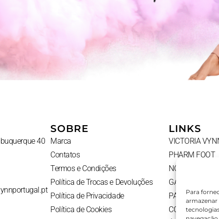
SOBRE
LINKS
Albuquerque 40
Marca
VICTORIA VYN
Contatos
PHARM FOOT
Termos e Condições
NOVIDADES
Política de Trocas e Devoluções
GADGETS
vynnportugal.pt
Para forne
Política de Privacidade
PACKS
armazenar 
Política de Cookies
CONTATOS
tecnologia
navegação o