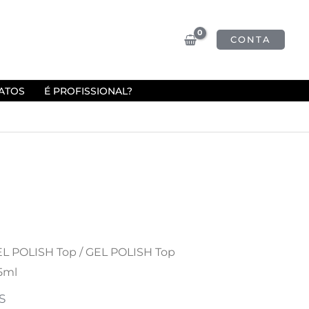
CONTA
ATOS
É PROFISSIONAL?
L POLISH Top
/ GEL POLISH Top
5ml
S