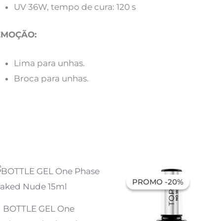
UV 36W, tempo de cura: 120 s
EMOÇÃO:
Lima para unhas.
Broca para unhas.
O
O
preço
preço
PROMO -20%
PROMO -20%
original
atual
era:
é:
13,01 €.
10,41 €.
BOTTLE GEL One