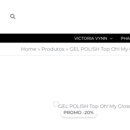
Skip
to
Search
content
VICTORIA VYNN
PHA
Home
Produtos
GEL POLISH Top Oh! My 
PROMO -20%