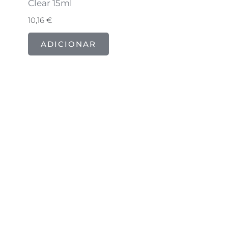
Clear 15ml
10,16
€
ADICIONAR