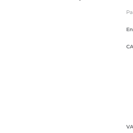
Pa
En
CA
V