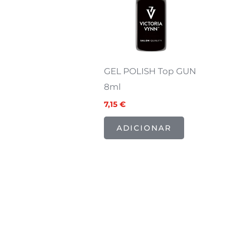
GEL POLISH Top GUN
8ml
7,15
€
ADICIONAR