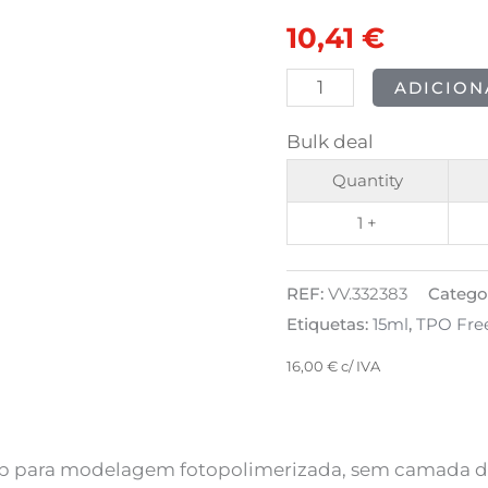
POLISH
original
atual
10,41
€
Top
era:
é:
Oh!
ADICION
My
13,01 €.
10,41 €
Bulk deal
Gloss
no
Quantity
wipe
1 +
15ml
REF:
VV.332383
Catego
Etiquetas:
15ml
,
TPO Fre
16,00
€
c/ IVA
p para modelagem fotopolimerizada, sem camada de