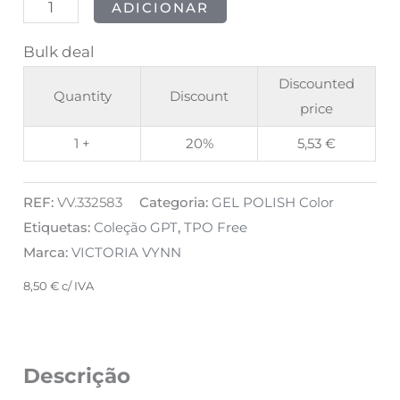
ADICIONAR
Bulk deal
Discounted
Quantity
Discount
price
1 +
20%
5,53
€
REF:
VV.332583
Categoria:
GEL POLISH Color
Etiquetas:
Coleção GPT
,
TPO Free
Marca:
VICTORIA VYNN
8,50
€
c/ IVA
Descrição