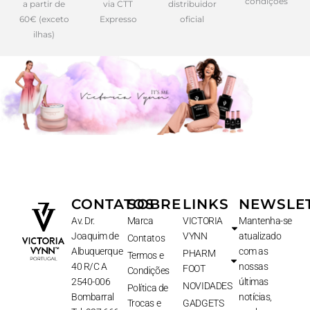
condições
a partir de
via CTT
distribuidor
60€ (exceto
Expresso
oficial
ilhas)
CONTATOS
SOBRE
LINKS
NEWSLE
Av. Dr.
Marca
VICTORIA
Mantenha-se
Joaquim de
VYNN
atualizado
Contatos
Albuquerque
com as
PHARM
Termos e
40 R/C A
nossas
FOOT
Condições
2540-006
últimas
NOVIDADES
Política de
Bombarral
notícias,
Trocas e
GADGETS