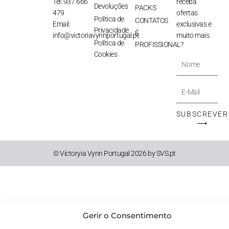
Tel: 937 666
receba
Devoluções
PACKS
479
ofertas
Política de
CONTATOS
Email:
exclusivas e
Privacidade
É
info@victoriavynnportugal.pt
muito mais.
Política de
PROFISSIONAL?
Cookies
Nome
E-
Mail
SUBSCREVER
⟶
© Victoryia Vynn Portugal 2026 by SVS.pt
Gerir o Consentimento