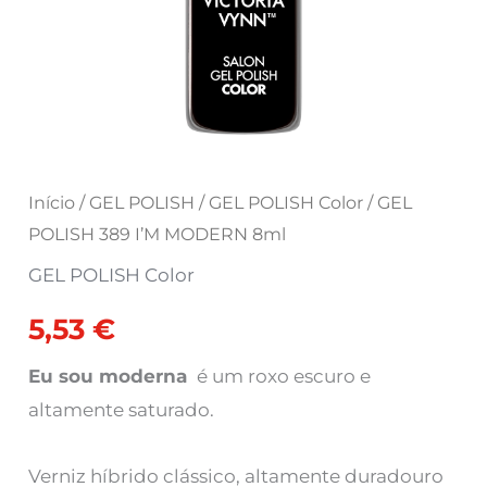
Início
/
GEL POLISH
/
GEL POLISH Color
/ GEL
POLISH 389 I’M MODERN 8ml
GEL POLISH Color
5,53
€
Eu sou moderna
é um roxo escuro e
altamente saturado.
Verniz híbrido clássico, altamente duradouro