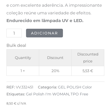
e com excelente aderência. A impressionante
coleção reúne uma variedade de efeitos.
Endurecido em lâmpada UV e LED.
ADICIONAR
Bulk deal
Discounted
Quantity
Discount
price
1 +
20%
5,53
€
REF:
VV.332451
Categoria:
GEL POLISH Color
Etiquetas:
Gel Polish I'm WOMAN
,
TPO Free
8,50
€
c/ IVA