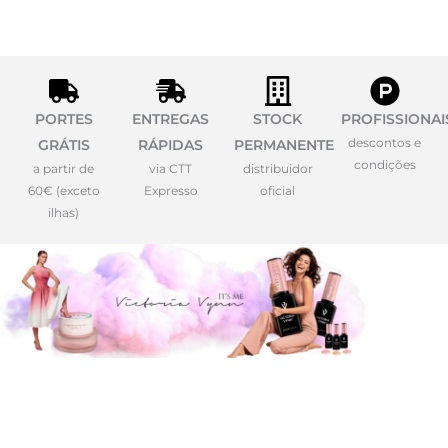
PORTES
ENTREGAS
STOCK
PROFISSIONAI
descontos e
GRÁTIS
RÁPIDAS
PERMANENTE
condições
a partir de
via CTT
distribuidor
60€ (exceto
Expresso
oficial
ilhas)