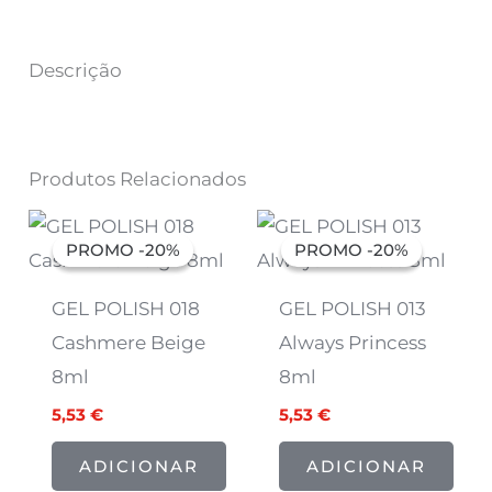
Descrição
Produtos Relacionados
O
O
O
O
preço
preço
preço
preço
PROMO -20%
PROMO -20%
PROMO -20%
PROMO -20%
original
atual
original
atual
era:
é:
era:
é:
6,91 €.
5,53 €.
6,91 €.
5,53 €.
GEL POLISH 018
GEL POLISH 013
Cashmere Beige
Always Princess
8ml
8ml
5,53
€
5,53
€
ADICIONAR
ADICIONAR