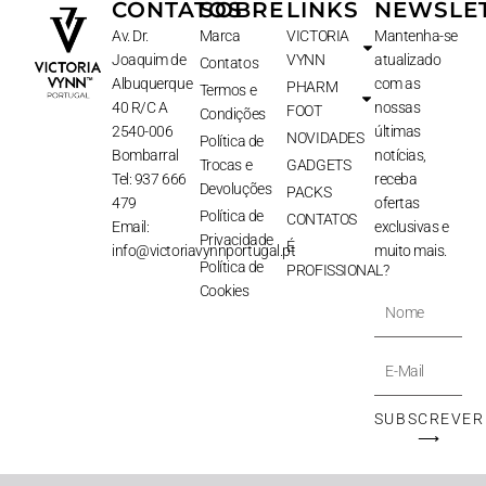
CONTATOS
SOBRE
LINKS
NEWSLE
Av. Dr.
Marca
VICTORIA
Mantenha-se
Joaquim de
VYNN
atualizado
Contatos
Albuquerque
com as
PHARM
Termos e
40 R/C A
nossas
FOOT
Condições
2540-006
últimas
NOVIDADES
Política de
Bombarral
notícias,
Trocas e
GADGETS
Tel: 937 666
receba
Devoluções
PACKS
479
ofertas
Política de
CONTATOS
Email:
exclusivas e
Privacidade
É
info@victoriavynnportugal.pt
muito mais.
Política de
PROFISSIONAL?
Cookies
Nome
E-
Mail
SUBSCREVER
⟶