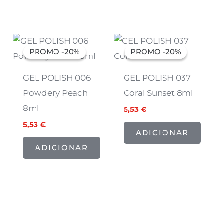
O
O
O
O
preço
preço
preço
preço
PROMO -20%
PROMO -20%
PROMO -20%
PROMO -20%
original
atual
original
atual
era:
é:
era:
é:
6,91 €.
5,53 €.
6,91 €.
5,53 €.
GEL POLISH 006
GEL POLISH 037
Powdery Peach
Coral Sunset 8ml
8ml
5,53
€
5,53
€
ADICIONAR
ADICIONAR