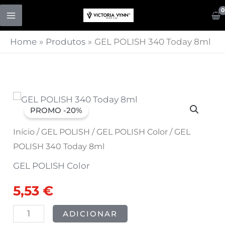
Skip
to
content
Home
Produtos
GEL POLISH 340 Today 8ml
Quantidade
O
O
PROMO -20%
de
preço
preço
GEL
Início
/
GEL POLISH
/
GEL POLISH Color
/ GEL
POLISH
POLISH 340 Today 8ml
original
atual
340
GEL POLISH Color
era:
é:
Today
5,53
€
8ml
6,91 €.
5,53 €.
ADICIONAR