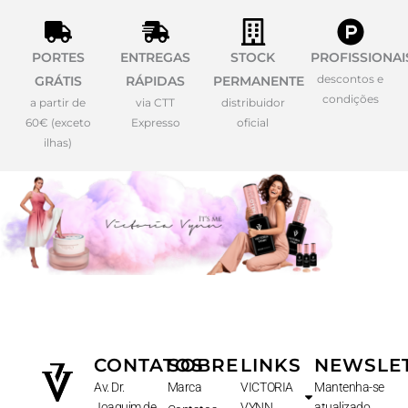
PORTES
ENTREGAS
STOCK
PROFISSIONAI
descontos e
GRÁTIS
RÁPIDAS
PERMANENTE
condições
a partir de
via CTT
distribuidor
60€ (exceto
Expresso
oficial
ilhas)
CONTATOS
SOBRE
LINKS
NEWSLE
Av. Dr.
Marca
VICTORIA
Mantenha-se
Joaquim de
VYNN
atualizado