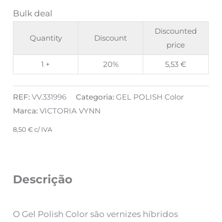
Bulk deal
Discounted
Quantity
Discount
price
1 +
20%
5,53
€
REF:
VV.331996
Categoria:
GEL POLISH Color
Marca:
VICTORIA VYNN
8,50
€
c/ IVA
Descrição
O Gel Polish Color são vernizes híbridos