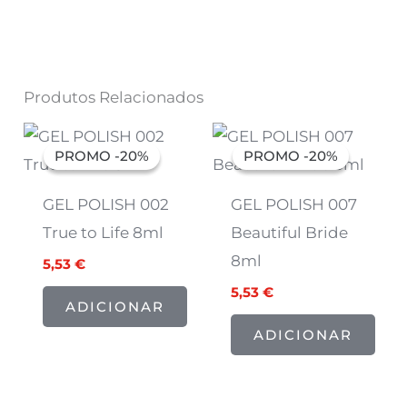
Produtos Relacionados
O
O
O
O
preço
preço
preço
preço
PROMO -20%
PROMO -20%
PROMO -20%
PROMO -20%
original
atual
original
atual
era:
é:
era:
é:
6,91 €.
5,53 €.
6,91 €.
5,53 €.
GEL POLISH 002
GEL POLISH 007
True to Life 8ml
Beautiful Bride
8ml
5,53
€
5,53
€
ADICIONAR
ADICIONAR