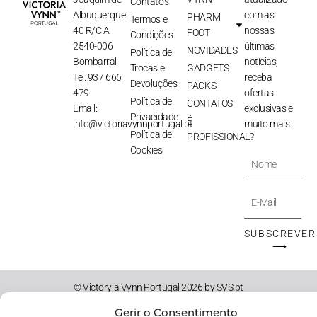
Contatos
Albuquerque
com as
PHARM
Termos e
40 R/C A
nossas
FOOT
Condições
2540-006
últimas
NOVIDADES
Política de
Bombarral
notícias,
Trocas e
GADGETS
Tel: 937 666
receba
Devoluções
PACKS
479
ofertas
Política de
CONTATOS
Email:
exclusivas e
Privacidade
É
info@victoriavynnportugal.pt
muito mais.
Política de
PROFISSIONAL?
Cookies
Nome
E-
Mail
SUBSCREVER
⟶
© Victoryia Vynn Portugal 2026 by SVS.pt
Gerir o Consentimento