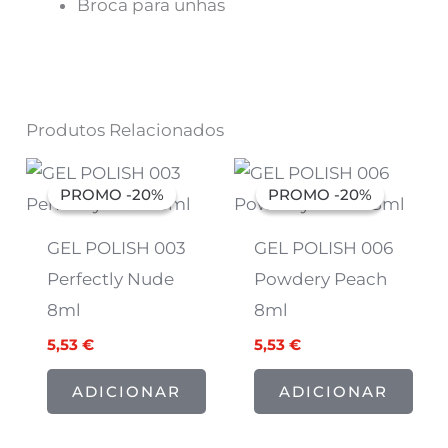
Broca para unhas
Produtos Relacionados
O
O
O
O
preço
preço
preço
preço
PROMO -20%
PROMO -20%
PROMO -20%
PROMO -20%
original
atual
original
atual
era:
é:
era:
é:
6,91 €.
5,53 €.
6,91 €.
5,53 €.
GEL POLISH 003
GEL POLISH 006
Perfectly Nude
Powdery Peach
8ml
8ml
5,53
€
5,53
€
ADICIONAR
ADICIONAR