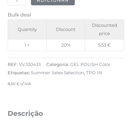
ADICIONAR
Bulk deal
Discounted
Quantity
Discount
price
1 +
20%
5,53
€
REF:
VV.330433
Categoria:
GEL POLISH Color
Etiquetas:
Summer Sales Selection
,
TPO IN
8,50
€
c/ IVA
Descrição