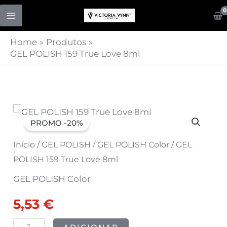
Skip
to
content
Home
Produtos
GEL POLISH 159 True Love 8ml
Quantidade
O
O
PROMO -20%
de
preço
preço
GEL
Início
/
GEL POLISH
/
GEL POLISH Color
/ GEL
POLISH
POLISH 159 True Love 8ml
original
atual
159
GEL POLISH Color
era:
é:
True
5,53
€
Love
6,91 €.
5,53 €.
8ml