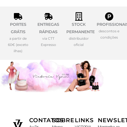
PORTES
ENTREGAS
STOCK
PROFISSIONAI
descontos e
GRÁTIS
RÁPIDAS
PERMANENTE
condições
a partir de
via CTT
distribuidor
60€ (exceto
Expresso
oficial
ilhas)
CONTATOS
SOBRE
LINKS
NEWSLE