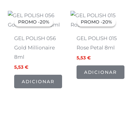
O
O
O
O
preço
preço
preço
preço
PROMO -20%
PROMO -20%
PROMO -20%
PROMO -20%
original
atual
original
atual
era:
é:
era:
é:
6,91 €.
5,53 €.
6,91 €.
5,53 €.
GEL POLISH 056
GEL POLISH 015
Gold Millionaire
Rose Petal 8ml
8ml
5,53
€
5,53
€
ADICIONAR
ADICIONAR