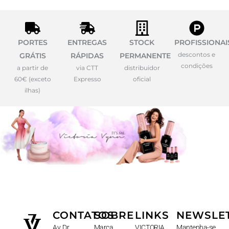
PORTES
ENTREGAS
STOCK
PROFISSIONAI
descontos e
GRÁTIS
RÁPIDAS
PERMANENTE
condições
a partir de
via CTT
distribuidor
60€ (exceto
Expresso
oficial
ilhas)
CONTATOS
SOBRE
LINKS
NEWSLE
Av. Dr.
Marca
VICTORIA
Mantenha-se