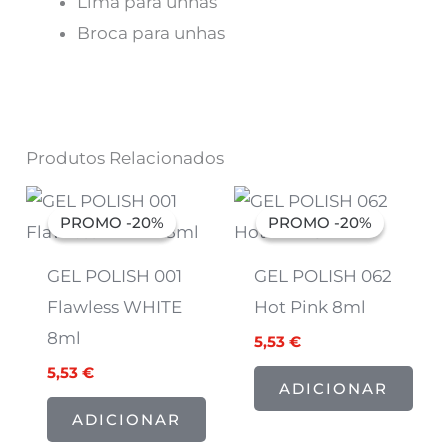
Lima para unhas
Broca para unhas
Produtos Relacionados
O
O
O
O
preço
preço
preço
preço
PROMO -20%
PROMO -20%
PROMO -20%
PROMO -20%
original
atual
original
atual
era:
é:
era:
é:
6,91 €.
5,53 €.
6,91 €.
5,53 €.
GEL POLISH 001
GEL POLISH 062
Flawless WHITE
Hot Pink 8ml
8ml
5,53
€
5,53
€
ADICIONAR
ADICIONAR