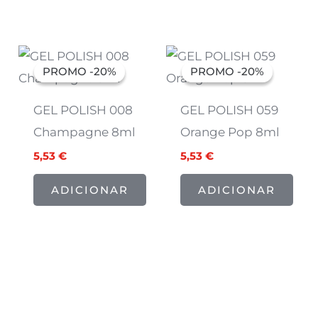
O
O
O
O
preço
preço
preço
preço
PROMO -20%
PROMO -20%
PROMO -20%
PROMO -20%
original
atual
original
atual
era:
é:
era:
é:
6,91 €.
5,53 €.
6,91 €.
5,53 €.
GEL POLISH 008
GEL POLISH 059
Champagne 8ml
Orange Pop 8ml
5,53
€
5,53
€
ADICIONAR
ADICIONAR