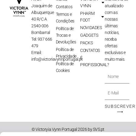
Joaquim de
VYNN
atualizado
Contatos
Albuquerque
com as
PHARM
Termos e
40 R/C A
nossas
FOOT
Condições
2540-006
últimas
NOVIDADES
Política de
Bombarral
notícias,
Trocas e
GADGETS
Tel: 937 666
receba
Devoluções
PACKS
479
ofertas
Política de
CONTATOS
Email:
exclusivas e
Privacidade
É
info@victoriavynnportugal.pt
muito mais.
Política de
PROFISSIONAL?
Cookies
Nome
E-
Mail
SUBSCREVER
⟶
© Victoryia Vynn Portugal 2026 by SVS.pt