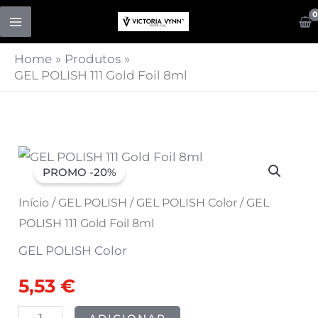
Skip
to
content
Home
Produtos
GEL POLISH 111 Gold Foil 8ml
Quantidade
O
O
PROMO -20%
de
preço
preço
GEL
Início
/
GEL POLISH
/
GEL POLISH Color
/ GEL
POLISH
POLISH 111 Gold Foil 8ml
original
atual
111
GEL POLISH Color
era:
é:
Gold
5,53
€
Foil
6,91 €.
5,53 €.
8ml