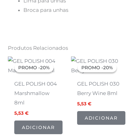
Lima para unhas
Broca para unhas
Produtos Relacionados
O
O
O
O
preço
preço
preço
preço
PROMO -20%
PROMO -20%
PROMO -20%
PROMO -20%
original
atual
original
atual
era:
é:
era:
é:
6,91 €.
5,53 €.
6,91 €.
5,53 €.
GEL POLISH 004
GEL POLISH 030
Marshmallow
Berry Wine 8ml
8ml
5,53
€
5,53
€
ADICIONAR
ADICIONAR