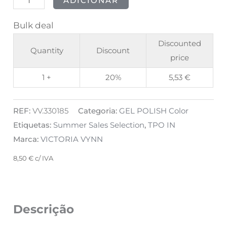
ADICIONAR
Bulk deal
Discounted
Quantity
Discount
price
1 +
20%
5,53
€
REF:
VV.330185
Categoria:
GEL POLISH Color
Etiquetas:
Summer Sales Selection
,
TPO IN
Marca:
VICTORIA VYNN
8,50
€
c/ IVA
Descrição