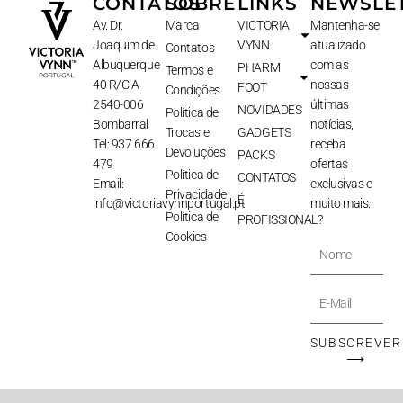
CONTATOS
SOBRE
LINKS
NEWSLE
Av. Dr.
Marca
VICTORIA
Mantenha-se
Joaquim de
VYNN
atualizado
Contatos
Albuquerque
com as
PHARM
Termos e
40 R/C A
nossas
FOOT
Condições
2540-006
últimas
NOVIDADES
Política de
Bombarral
notícias,
Trocas e
GADGETS
Tel: 937 666
receba
Devoluções
PACKS
479
ofertas
Política de
CONTATOS
Email:
exclusivas e
Privacidade
É
info@victoriavynnportugal.pt
muito mais.
Política de
PROFISSIONAL?
Cookies
Nome
E-
Mail
SUBSCREVER
⟶