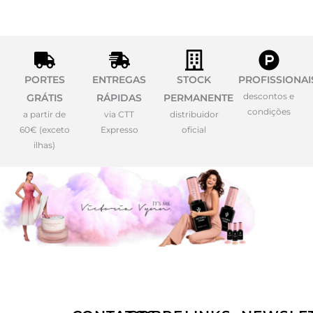
PORTES
ENTREGAS
STOCK
PROFISSIONAI
descontos e
GRÁTIS
RÁPIDAS
PERMANENTE
condições
a partir de
via CTT
distribuidor
60€ (exceto
Expresso
oficial
ilhas)