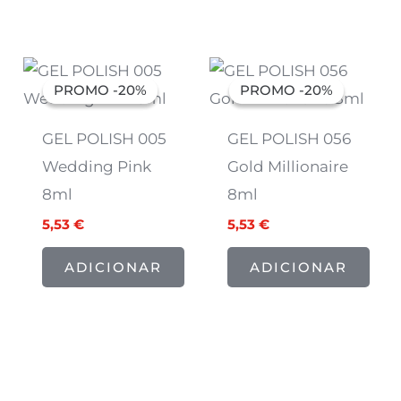
O
O
O
O
preço
preço
preço
preço
PROMO -20%
PROMO -20%
PROMO -20%
PROMO -20%
original
atual
original
atual
era:
é:
era:
é:
6,91 €.
5,53 €.
6,91 €.
5,53 €.
GEL POLISH 005
GEL POLISH 056
Wedding Pink
Gold Millionaire
8ml
8ml
5,53
€
5,53
€
ADICIONAR
ADICIONAR