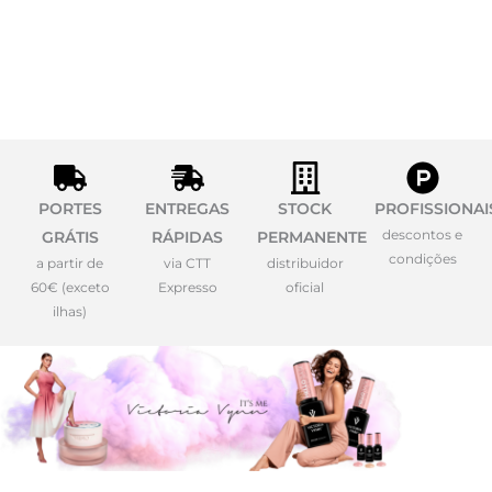
PORTES
ENTREGAS
STOCK
PROFISSIONAI
descontos e
GRÁTIS
RÁPIDAS
PERMANENTE
condições
a partir de
via CTT
distribuidor
60€ (exceto
Expresso
oficial
ilhas)