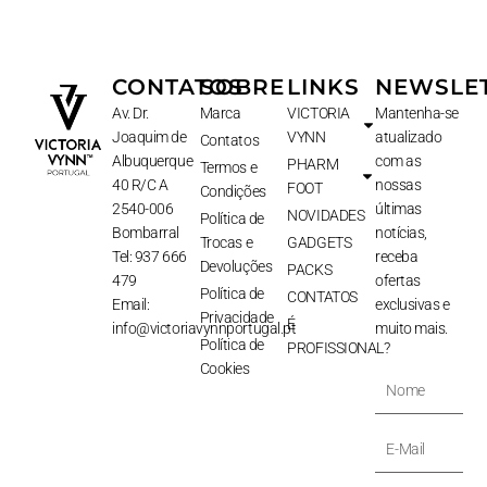
CONTATOS
SOBRE
LINKS
NEWSLE
Av. Dr.
Marca
VICTORIA
Mantenha-se
Joaquim de
VYNN
atualizado
Contatos
Albuquerque
com as
PHARM
Termos e
40 R/C A
nossas
FOOT
Condições
2540-006
últimas
NOVIDADES
Política de
Bombarral
notícias,
Trocas e
GADGETS
Tel: 937 666
receba
Devoluções
PACKS
479
ofertas
Política de
CONTATOS
Email:
exclusivas e
Privacidade
É
info@victoriavynnportugal.pt
muito mais.
Política de
PROFISSIONAL?
Cookies
Nome
E-
Mail