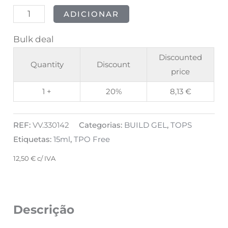
ADICIONAR
Bulk deal
Discounted
Quantity
Discount
price
1 +
20%
8,13
€
REF:
VV.330142
Categorias:
BUILD GEL
,
TOPS
Etiquetas:
15ml
,
TPO Free
12,50
€
c/ IVA
Descrição